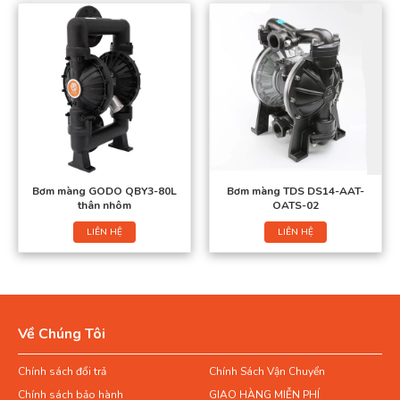
Bơm màng GODO QBY3-80L
Bơm màng TDS DS14-AAT-
thân nhôm
OATS-02
LIÊN HỆ
LIÊN HỆ
Về Chúng Tôi
Chính sách đổi trả
Chính Sách Vận Chuyển
Chính sách bảo hành
GIAO HÀNG MIỄN PHÍ