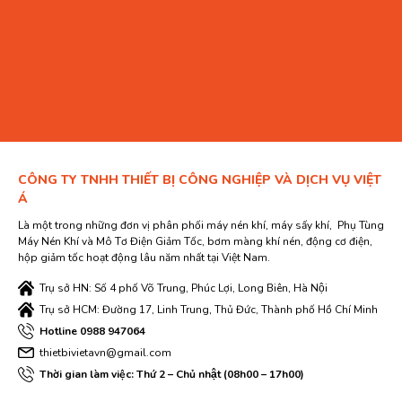
CÔNG TY TNHH THIẾT BỊ CÔNG NGHIỆP VÀ DỊCH VỤ VIỆT
Á
Là một trong những đơn vị phân phối máy nén khí, máy sấy khí, Phụ Tùng
Máy Nén Khí và Mô Tơ Điện Giảm Tốc, bơm màng khí nén, động cơ điện,
hộp giảm tốc hoạt động lâu năm nhất tại Việt Nam.
Trụ sở HN: Số 4 phố Võ Trung, Phúc Lợi, Long Biên, Hà Nội
Trụ sở HCM: Đường 17, Linh Trung, Thủ Đức, Thành phố Hồ Chí Minh
Hotline 0988 947064
thietbivietavn@gmail.com
Thời gian làm việc: Thứ 2 – Chủ nhật (08h00 – 17h00)