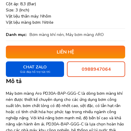
Cột áp: 8,3 (Bar)
Size: 3 (Inch)
Vật liệu thân máy: Nhôm
Vật liệu màng bơm: Nitrile
Danh mục:
Bơm màng khí nén
,
Máy bơm màng ARO
LIÊN HỆ
CHAT ZALO
0988947064
Giải đáp hỗ trợ tức thì
Mô tả
Máy bơm màng Aro PD30A-BAP-GGG-C là dòng bơm màng khí
nén được thiết kế chuyên dụng cho các ứng dụng bơm công
suất lớn, bơm chất lỏng có độ nhớt cao, sệt đặc, có lẫn hạt rắn
hoặc có tính chất hóa học phức tạp trong nhiều ngành công
nghiệp nặng. Với khả năng bơm mạnh mẽ, độ bền bỉ cao và khả
năng vận hành êm ái, PD30A-BAP-GGG-C là lựa chọn hoàn hảo
cho các nhà máy, khu công nghiệp, hệ thống xử lý nước thải,…