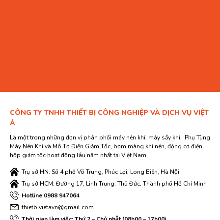
CÔNG TY TNHH THIẾT BỊ CÔNG NGHIỆP VÀ DỊCH VỤ VIỆT
Á
Là một trong những đơn vị phân phối máy nén khí, máy sấy khí, Phụ Tùng
Máy Nén Khí và Mô Tơ Điện Giảm Tốc, bơm màng khí nén, động cơ điện,
hộp giảm tốc hoạt động lâu năm nhất tại Việt Nam.
Trụ sở HN: Số 4 phố Võ Trung, Phúc Lợi, Long Biên, Hà Nội
Trụ sở HCM: Đường 17, Linh Trung, Thủ Đức, Thành phố Hồ Chí Minh
Hotline 0988 947064
thietbivietavn@gmail.com
Thời gian làm việc: Thứ 2 – Chủ nhật (08h00 – 17h00)