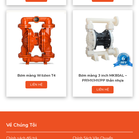
Bơm màng Wilden T4
Bơm màng 3 inch MK80AL –
PP/HY/HY/PP thân nhựa
LIÊN HỆ
LIÊN HỆ
Về Chúng Tôi
Chính sách đổi trả
Chính Sách Vận Chuyển