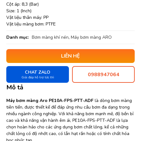
Cột áp: 8,3 (Bar)
Size: 1 (Inch)
Vật liệu thân máy: PP
Vật liệu màng bơm: PTFE
Danh mục:
Bơm màng khí nén
,
Máy bơm màng ARO
LIÊN HỆ
CHAT ZALO
0988947064
Giải đáp hỗ trợ tức thì
Mô tả
Máy bơm màng Aro PE10A-FPS-PTT-ADF
là dòng bơm màng
tiên tiến, được thiết kế để đáp ứng nhu cầu bơm đa dạng trong
nhiều ngành công nghiệp. Với khả năng bơm mạnh mẽ, độ bền bỉ
cao và khả năng vận hành êm ái, PE10A-FPS-PTT-ADF là lựa
chọn hoàn hảo cho các ứng dụng bơm chất lỏng, kể cả những
chất lỏng có độ nhớt cao, có lẫn hạt rắn hoặc có tính chất hóa
học phức tạp.