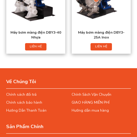
Máy bơm màng điện DBY3-40
Máy bơm màng điện DBY3-
Nhựa
25A Inox
LIÊN HỆ
LIÊN HỆ
Về Chúng Tôi
Chính sách đổi trả
Chính Sách Vận Chuyển
Chính sách bảo hành
GIAO HÀNG MIỄN PHÍ
Hướng Dẫn Thanh Toán
Hướng dẫn mua hàng
Sản Phẩm Chính