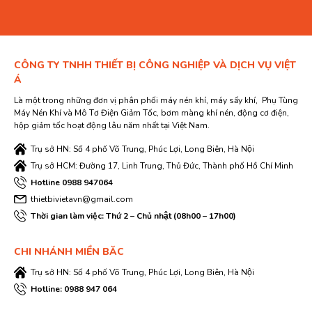
CÔNG TY TNHH THIẾT BỊ CÔNG NGHIỆP VÀ DỊCH VỤ VIỆT
Á
Là một trong những đơn vị phân phối máy nén khí, máy sấy khí, Phụ Tùng
Máy Nén Khí và Mô Tơ Điện Giảm Tốc, bơm màng khí nén, động cơ điện,
hộp giảm tốc hoạt động lâu năm nhất tại Việt Nam.
Trụ sở HN: Số 4 phố Võ Trung, Phúc Lợi, Long Biên, Hà Nội
Trụ sở HCM: Đường 17, Linh Trung, Thủ Đức, Thành phố Hồ Chí Minh
Hotline 0988 947064
thietbivietavn@gmail.com
Thời gian làm việc: Thứ 2 – Chủ nhật (08h00 – 17h00)
CHI NHÁNH MIỀN BĂC
Trụ sở HN: Số 4 phố Võ Trung, Phúc Lợi, Long Biên, Hà Nội
Hotline: 0988 947 064