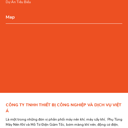
Dự Án Tiêu Biểu
Map
CÔNG TY TNHH THIẾT BỊ CÔNG NGHIỆP VÀ DỊCH VỤ VIỆT
Á
Là một trong những đơn vị phân phối máy nén khí, máy sấy khí, Phụ Tùng
Máy Nén Khí và Mô Tơ Điện Giảm Tốc, bơm màng khí nén, động cơ điện,