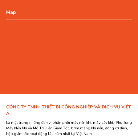
Map
CÔNG TY TNHH THIẾT BỊ CÔNG NGHIỆP VÀ DỊCH VỤ VIỆT
Á
Là một trong những đơn vị phân phối máy nén khí, máy sấy khí, Phụ Tùng
Máy Nén Khí và Mô Tơ Điện Giảm Tốc, bơm màng khí nén, động cơ điện,
hộp giảm tốc hoạt động lâu năm nhất tại Việt Nam.