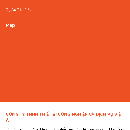
Dự Án Tiêu Biểu
Map
CÔNG TY TNHH THIẾT BỊ CÔNG NGHIỆP VÀ DỊCH VỤ VIỆT
Á
Là một trong những đơn vị phân phối máy nén khí, máy sấy khí, Phụ Tùng