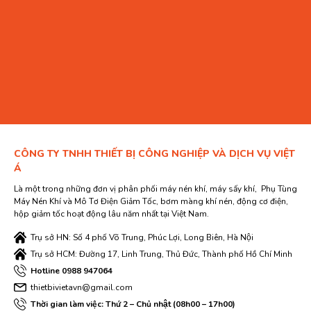
CÔNG TY TNHH THIẾT BỊ CÔNG NGHIỆP VÀ DỊCH VỤ VIỆT
Á
Là một trong những đơn vị phân phối máy nén khí, máy sấy khí, Phụ Tùng
Máy Nén Khí và Mô Tơ Điện Giảm Tốc, bơm màng khí nén, động cơ điện,
hộp giảm tốc hoạt động lâu năm nhất tại Việt Nam.
Trụ sở HN: Số 4 phố Võ Trung, Phúc Lợi, Long Biên, Hà Nội
Trụ sở HCM: Đường 17, Linh Trung, Thủ Đức, Thành phố Hồ Chí Minh
Hotline 0988 947064
thietbivietavn@gmail.com
Thời gian làm việc: Thứ 2 – Chủ nhật (08h00 – 17h00)