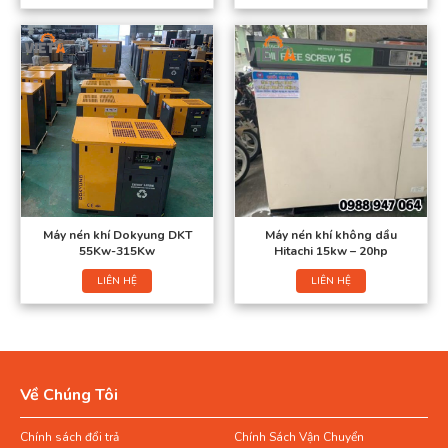
Máy nén khí Dokyung DKT
Máy nén khí không dầu
55Kw-315Kw
Hitachi 15kw – 20hp
LIÊN HỆ
LIÊN HỆ
Về Chúng Tôi
Chính sách đổi trả
Chính Sách Vận Chuyển