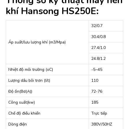
Thông số kỹ thuật máy nén
khí Hansong HS250E:
32/0.7
30.4/0.8
Áp suất/lưu lượng khí (m3/Mpa)
27.4/1.0
24.8/1.2
Nhiệt độ môi trường (oC)
-5~45
Lượng dầu bôi trơn (lít)
110
Độ ồn(Bd(A))
72-76
Công suất(kw)
185
Chế độ điều khiển
Trực tiếp
Dòng điện
380V/50HZ