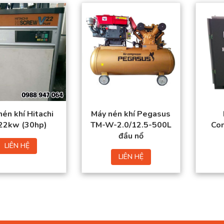
Giá cả cạnh tranh,
báo giá nhanh
Chứng từ CO-CQ đầy
đủ
Giao hàng tận nơi
Máy đã qua sử dụng,
mới 90%
én khí Hitachi
Máy nén khí Pegasus
 22kw (30hp)
TM-W-2.0/12.5-500L
Co
đầu nổ
LIÊN HỆ
LIÊN HỆ