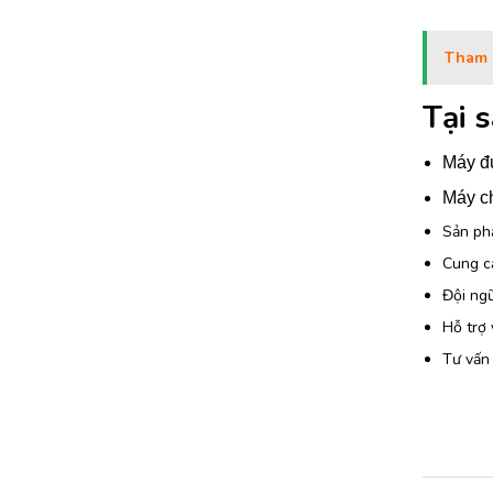
Tham 
Tại 
Máy đư
Máy ch
Sản ph
Cung c
Đội ngũ
Hỗ trợ 
Tư vấn 