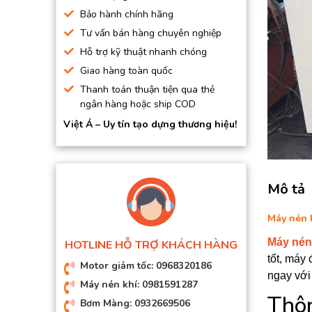
BƠM HÚT CHÂN KHÔNG
Bảo hành chính hãng
Tư vấn bán hàng chuyên nghiệp
BƠM ĐỊNH LƯỢNG
Hỗ trợ kỹ thuật nhanh chóng
MOTOR, HỘP GIẢM TỐC
Giao hàng toàn quốc
MÁY TẠO KHÍ NITO
Thanh toán thuận tiện qua thẻ
ngân hàng hoặc ship COD
Việt Á – Uy tín tạo dựng thương hiệu!
Mô tả
Máy nén 
Máy nén 
HOTLINE HỖ TRỢ KHÁCH HÀNG
tốt, máy
Motor giảm tốc: 0968320186
ngay với 
Máy nén khí: 0981591287
Thôn
Bơm Màng: 0932669506