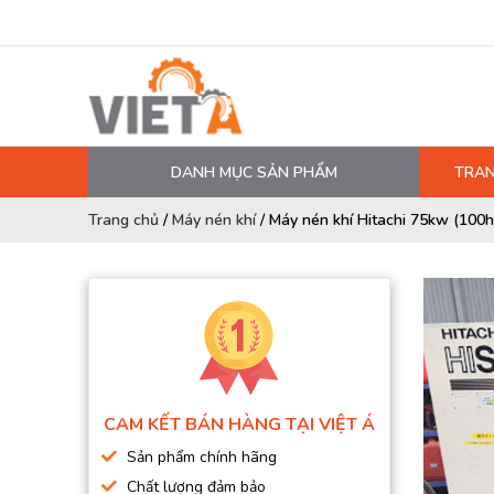
DANH MỤC SẢN PHẨM
TRAN
MÁY NÉN KHÍ
Trang chủ
/
Máy nén khí
/
Máy nén khí Hitachi 75kw (100h
PHỤ TÙNG MÁY NÉN KHÍ
LỌC MÁY NÉN KHÍ
DẦU MÁY NÉN KHÍ
DÂY HƠI, ỐNG HƠI
MÁY SẤY KHÍ
CAM KẾT BÁN HÀNG TẠI VIỆT Á
BÌNH CHỨA KHÍ NÉN
Sản phẩm chính hãng
BƠM MÀNG KHÍ NÉN
Chất lượng đảm bảo