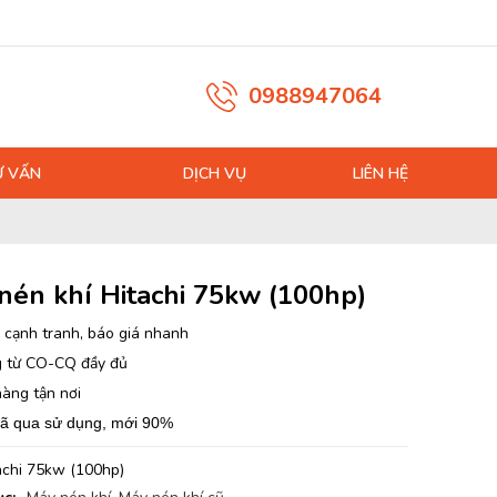
0988947064
Ư VẤN
DỊCH VỤ
LIÊN HỆ
nén khí Hitachi 75kw (100hp)
 cạnh tranh, báo giá nhanh
 từ CO-CQ đầy đủ
hàng tận nơi
ã qua sử dụng, mới 90%
chi 75kw (100hp)