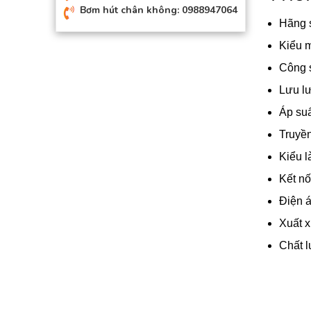
Bơm hút chân không: 0988947064
Hãng s
Kiểu m
Công 
Lưu l
Áp suấ
Truyền
Kiểu l
Kết nối
Điện á
Xuất x
Chất 