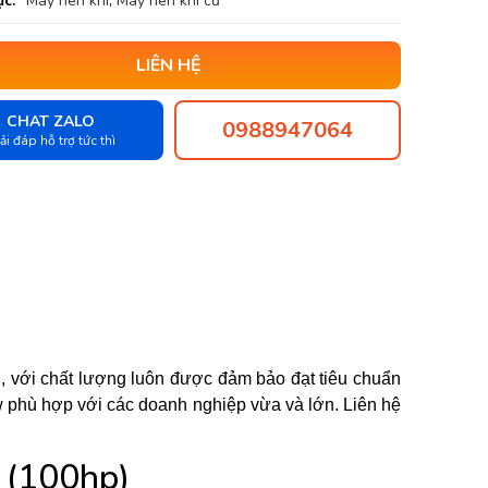
c:
Máy nén khí
,
Máy nén khí cũ
LIÊN HỆ
CHAT ZALO
0988947064
ải đáp hỗ trợ tức thì
 với chất lượng luôn được đảm bảo đạt tiêu chuẩn
Kw phù hợp với các doanh nghiệp vừa và lớn. Liên hệ
 (100hp)