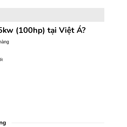
75kw (100hp)
tại Việt Á?
 hàng
ất
àng