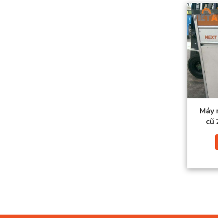
Máy n
cũ