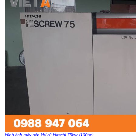
Hình ảnh máy nén khí cũ Hitachi 75kw (100hp)