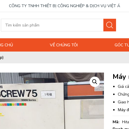
CÔNG TY TNHH THIẾT BỊ CÔNG NGHIỆP & DỊCH VỤ VIỆT Á
G CHỦ
VỀ CHÚNG TÔI
GÓC T
p)
Máy 
Giá cả
Chứng
Giao 
Máy đ
Mã:
Hita