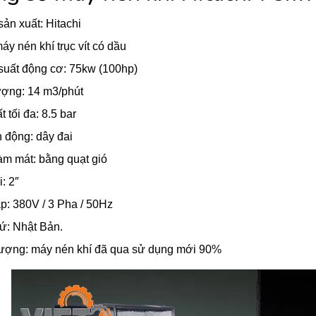
ản xuất: Hitachi
áy nén khí trục vít có dầu
suất động cơ: 75kw (100hp)
ượng: 14 m3/phút
t tối đa: 8.5 bar
 động: dây đai
àm mát: bằng quạt gió
: 2″
p: 380V / 3 Pha / 50Hz
ứ: Nhật Bản.
lượng: máy nén khí đã qua sử dụng mới 90%