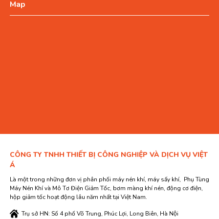
Map
CÔNG TY TNHH THIẾT BỊ CÔNG NGHIỆP VÀ DỊCH VỤ VIỆT
Á
Là một trong những đơn vị phân phối máy nén khí, máy sấy khí, Phụ Tùng
Máy Nén Khí và Mô Tơ Điện Giảm Tốc, bơm màng khí nén, động cơ điện,
hộp giảm tốc hoạt động lâu năm nhất tại Việt Nam.
Trụ sở HN: Số 4 phố Võ Trung, Phúc Lợi, Long Biên, Hà Nội