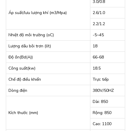
3.0/0.8
Áp suất/lưu lượng khí (m3/Mpa)
2.6/1.0
2.2/1.2
Nhiệt độ môi trường (oC)
-5~45
Lượng dầu bôi trơn (lít)
18
Độ ồn(Bd(A))
66-68
Công suất(kw)
18.5
Chế độ điều khiển
Trực tiếp
Dòng điện
380V/50HZ
Dài: 850
Kích thước (mm)
Rộng: 850
Cao: 1100