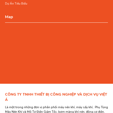
Dự Án Tiêu Biểu
Map
CÔNG TY TNHH THIẾT BỊ CÔNG NGHIỆP VÀ DỊCH VỤ VIỆT
Á
Là một trong những đơn vị phân phối máy nén khí, máy sấy khí, Phụ Tùng
Máy Nén Khí và Mô Tơ Điện Giảm Tốc, bơm màng khí nén, động cơ điện,