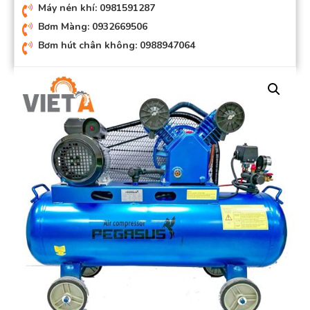
Máy nén khí: 0981591287
Bơm Màng: 0932669506
Bơm hút chân không: 0988947064