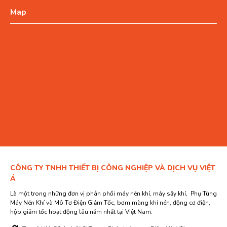
Map
CÔNG TY TNHH THIẾT BỊ CÔNG NGHIỆP VÀ DỊCH VỤ VIỆT
Á
Là một trong những đơn vị phân phối máy nén khí, máy sấy khí, Phụ Tùng
Máy Nén Khí và Mô Tơ Điện Giảm Tốc, bơm màng khí nén, động cơ điện,
hộp giảm tốc hoạt động lâu năm nhất tại Việt Nam.