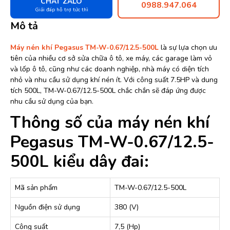
CHAT ZALO
0988.947.064
Giải đáp hỗ trợ tức thì
Mô tả
Máy nén khí Pegasus TM-W-0.67/12.5-500L
là sự lựa chọn ưu
tiên của nhiều cơ sở sửa chữa ô tô, xe máy, các garage làm vỏ
và lốp ô tô, cũng như các doanh nghiệp, nhà máy có diện tích
nhỏ và nhu cầu sử dụng khí nén ít. Với công suất 7.5HP và dung
tích 500L, TM-W-0.67/12.5-500L chắc chắn sẽ đáp ứng được
nhu cầu sử dụng của bạn.
Thông số của máy nén khí
Pegasus TM-W-0.67/12.5-
500L kiểu dây đai:
Mã sản phẩm
TM-W-0.67/12.5-500L
Nguồn điện sử dụng
380 (V)
Công suất
7,5 (Hp)