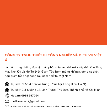
CÔNG TY TNHH THIẾT BỊ CÔNG NGHIỆP VÀ DỊCH VỤ VIỆT
Á
Là một trong những đơn vị phân phối máy nén khí, máy sấy khí, Phụ Tùng
Máy Nén Khí và Mô Tơ Điện Giảm Tốc, bơm màng khí nén, động cơ điện,
hộp giảm tốc hoạt động lâu năm nhất tại Việt Nam.
Trụ sở HN: Số 4 phố Võ Trung, Phúc Lợi, Long Biên, Hà Nội
Trụ sở HCM: Đường 17, Linh Trung, Thủ Đức, Thành phố Hồ Chí Minh
Hotline 0988 947064
thietbivietavn@gmail.com