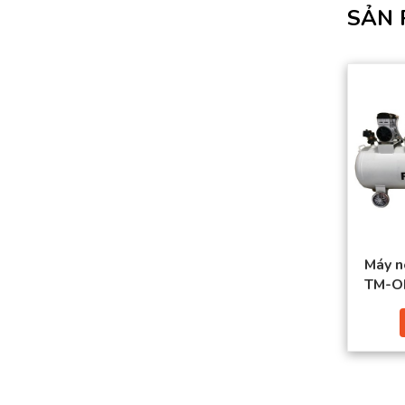
SẢN 
Máy n
TM-O