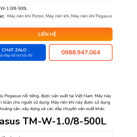
W-1.0/8-500L
c:
Máy nén khí Piston
,
Máy nén khí
,
Máy nén khí Pegasus
LIÊN HỆ
CHAT ZALO
0988.947.064
ải đáp hỗ trợ tức thì
u Pegasus nổi tiếng, được sản xuất tại Việt Nam. Máy này
an toàn cho người sử dụng. Máy nén khí này được sử dụng
 khoáng sản, xây dựng và các dây chuyền sản xuất khác.
egasus TM-W-1.0/8-500L