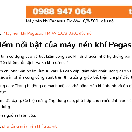
Máy nén khí Pegasus TM-W-1.0/8-500L đầu nổ
o:
Máy nén khí Pegasus TM-W-1.0/8-330L đầu nổ
iểm nổi bật của máy nén khí Peg
tính cơ động cao và tiết kiệm công sức khi di chuyển nhờ hệ thống bá
iện không ổn định và xa khu dân cư.
ệm chi phí: Sản phẩm làm từ vật liệu cao cấp, đảm bảo chất lượng cao và 
các sản phẩm cùng công suất trên thị trường, giúp tiết kiệm chi phí đầu t
ng cao: Trang bị động cơ mạnh mẽ, có khả năng nén khí nhanh và ổn đị
tục.
ng đa dạng: Có hiệu năng ứng dụng cao, phù hợp cho nhiều lĩnh vực cô
y dựng…
ệm nguồn nhiên liệu.
:
phụ tùng máy nén khí trục vít