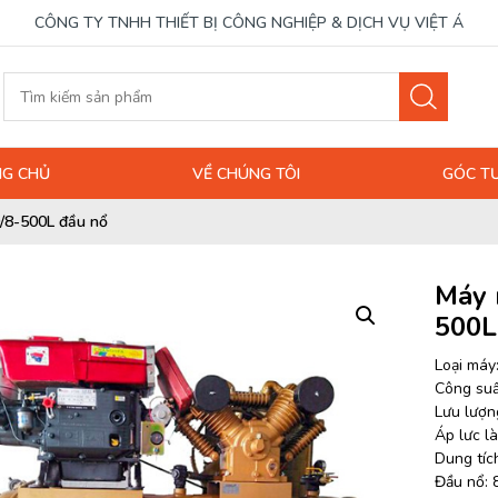
CÔNG TY TNHH THIẾT BỊ CÔNG NGHIỆP & DỊCH VỤ VIỆT Á
G CHỦ
VỀ CHÚNG TÔI
GÓC T
/8-500L đầu nổ
Máy 
500L
Loại máy
Công suấ
Lưu lượng
Áp lưc là
Dung tích
Đầu nổ: 