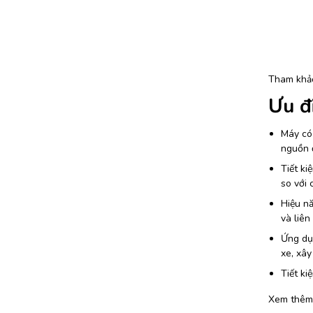
Tham khả
Ưu đ
Máy có 
nguồn đ
Tiết ki
so với 
Hiệu nă
và liên 
Ứng dụ
xe, xâ
Tiết ki
Xem thêm