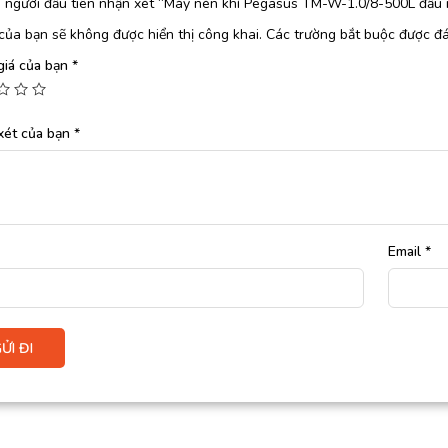
à người đầu tiên nhận xét “Máy nén khí Pegasus TM-W-1.0/8-500L đầu 
của bạn sẽ không được hiển thị công khai.
Các trường bắt buộc được đ
giá của bạn
*
xét của bạn
*
Email
*