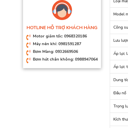
Loại má
Model 
HOTLINE HỖ TRỢ KHÁCH HÀNG
Công su
Motor giảm tốc: 0968320186
Lưu lượ
Máy nén khí: 0981591287
Bơm Màng: 0932669506
Áp lực l
Bơm hút chân không: 0988947064
Áp lực t
Dung tí
Đầu nổ
Trọng l
Kích th