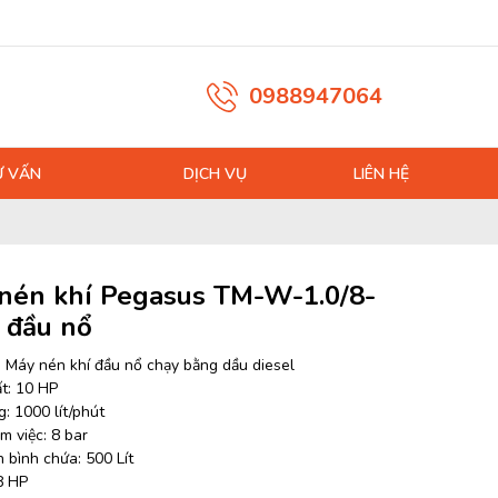
0988947064
Ư VẤN
DỊCH VỤ
LIÊN HỆ
nén khí Pegasus TM-W-1.0/8-
 đầu nổ
: Máy nén khí đầu nổ chạy bằng dầu diesel
t: 10 HP
: 1000 lít/phút
m việc: 8 bar
 bình chứa: 500 Lít
8 HP