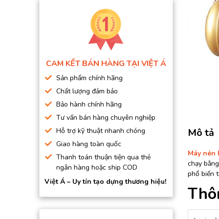
BƠM HÚT CHÂN KHÔNG
BƠM ĐỊNH LƯỢNG
MOTOR, HỘP GIẢM TỐC
MÁY TẠO KHÍ NITO
CAM KẾT BÁN HÀNG TẠI VIỆT Á
Sản phẩm chính hãng
Chất lượng đảm bảo
Bảo hành chính hãng
Tư vấn bán hàng chuyên nghiệp
Hỗ trợ kỹ thuật nhanh chóng
Mô tả
Giao hàng toàn quốc
Máy nén 
Thanh toán thuận tiện qua thẻ
chạy bằng
ngân hàng hoặc ship COD
phổ biến t
Việt Á – Uy tín tạo dựng thương hiệu!
Thôn