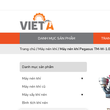
DANH MỤC SẢN PHẨM
TRAN
MÁY NÉN KHÍ
Trang chủ
/
Máy nén khí
/
Máy nén khí Pegasus TM-W-1.0
PHỤ TÙNG MÁY NÉN KHÍ
LỌC MÁY NÉN KHÍ
Danh mục sản phẩm
DẦU MÁY NÉN KHÍ
Máy nén khí
▾
DÂY HƠI, ỐNG HƠI
Máy nén khí cũ
MÁY SẤY KHÍ
Máy sấy khí nén
▾
BÌNH CHỨA KHÍ NÉN
Bình tích khí nén
BƠM MÀNG KHÍ NÉN