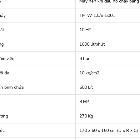
y
Máy nén khí đầu nổ chạy bằng 
máy
TM-W-1.0/8-500L
ất
10 HP
ng
1000 lít/phút
àm việc
8 bar
ối đa
10 kg/cm2
ch bình chứa
500 Lít
8 HP
ượng
270 Kg
ước
170 x 60 x 150 cm (D x R x C)