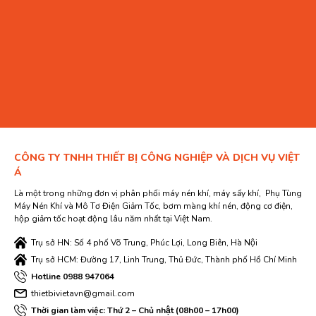
CÔNG TY TNHH THIẾT BỊ CÔNG NGHIỆP VÀ DỊCH VỤ VIỆT
Á
Là một trong những đơn vị phân phối máy nén khí, máy sấy khí, Phụ Tùng
Máy Nén Khí và Mô Tơ Điện Giảm Tốc, bơm màng khí nén, động cơ điện,
hộp giảm tốc hoạt động lâu năm nhất tại Việt Nam.
Trụ sở HN: Số 4 phố Võ Trung, Phúc Lợi, Long Biên, Hà Nội
Trụ sở HCM: Đường 17, Linh Trung, Thủ Đức, Thành phố Hồ Chí Minh
Hotline 0988 947064
thietbivietavn@gmail.com
Thời gian làm việc: Thứ 2 – Chủ nhật (08h00 – 17h00)