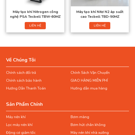
Máy tạo khí Nitrogen công
Máy tạo khí Nitơ N2 áp suất
nghệ PSA Tecbell TBW-60MZ
cao Tecbell TBD-90MZ
LIÊN HỆ
LIÊN HỆ
Về Chúng Tôi
Chính sách đổi trả
Chính Sách Vận Chuyển
Chính sách bảo hành
GIAO HÀNG MIỄN PHÍ
Hướng Dẫn Thanh Toán
Hướng dẫn mua hàng
Sản Phẩm Chính
Máy nén khí
Bơm màng
Lọc máy nén khí
Bơm hút chân không
Động cơ giảm tốc
Máy nén khí nhà xưởng