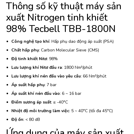
Thông số kỹ thuật máy sản
xuất Nitrogen tinh khiết
98% Tecbell TBB-1800N
Công nghệ tạo khí
: Hấp phụ dao động áp suất (PSA)
Chất hấp phụ
: Carbon Molecular Sieve (CMS)
Độ tinh khiết Nitơ
: 98%
Lưu lượng khí Nitơ đầu ra
: 1800 Nm³/phút
Lưu lượng khí nén đầu vào yêu cầu
: 66 Nm³/phút
Áp suất hấp phụ
: 7 bar
Áp suất khí nén đầu vào
: 6 ~ 16 bar
Điểm sương áp suất
: ≤ -40°C
Nhiệt độ môi trường làm việc
: 5 ~ 40°C (tối đa 45°C)
Độ ồn
: < 80 dB
Ứng dụng của máy sản xuất