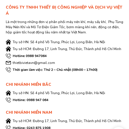
CÔNG TY TNHH THIẾT BỊ CÔNG NGHIỆP VÀ DỊCH VỤ VIỆT
Á
Là một trong những đơn vị phân phối máy nén khí, máy sấy khí, Phụ Tùng
Máy Nén Khí và Mô Tơ Điện Giảm Tốc, bơm màng khí nén, động cơ điện,
hộp giảm tốc hoạt động lâu năm nhất tại Việt Nam.
Trụ sở HN: Số 4 phố Võ Trung, Phúc Lợi, Long Biên, Hà Nội
Trụ sở HCM: Đường 17, Linh Trung, Thủ Đức, Thành phố Hồ Chí Minh
Hotline 0988 947064
thietbivietavn@gmail.com
Thời gian làm việc: Thứ 2 – Chủ nhật (08h00 – 17h00)
CHI NHÁNH MIỀN BĂC
Trụ sở HN: Số 4 phố Võ Trung, Phúc Lợi, Long Biên, Hà Nội
Hotline: 0988 947 064
CHI NHÁNH MIỀN NAM
Trụ sở HCM: Đường 17, Linh Trung, Thủ Đức, Thành phố Hồ Chí Minh
Hotline: 0243 875 1908