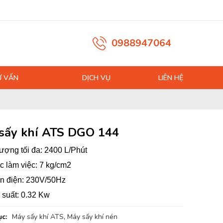
0988947064
Ư VẤN
DỊCH VỤ
LIÊN HỆ
sấy khí ATS DGO 144
ượng tối đa: 2400 L/Phút
c làm việc: 7 kg/cm2
n điện: 230V/50Hz
suất: 0.32 Kw
c:
Máy sấy khí ATS
,
Máy sấy khí nén