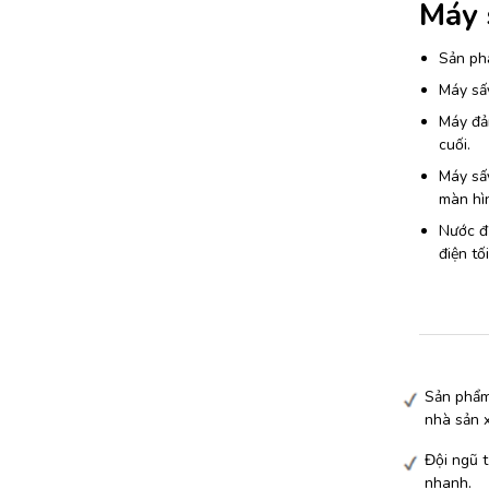
Máy 
Sản phẩ
Máy sấ
Máy đảm
cuối.
Máy sấy
màn hìn
Nước đư
điện tối
Sản phẩm
nhà sản 
Đội ngũ t
nhanh.