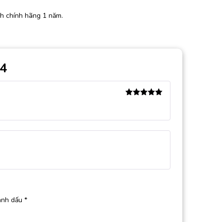
h chính hãng 1 năm.
44
Được xếp
hạng
5
5
sao
ánh dấu
*