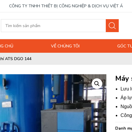
CÔNG TY TNHH THIẾT BỊ CÔNG NGHIỆP & DỊCH VỤ VIỆT Á
G CHỦ
VỀ CHÚNG TÔI
GÓC T
khí ATS DGO 144
Máy 
Lưu l
Áp lự
Nguồ
Công 
Danh mụ