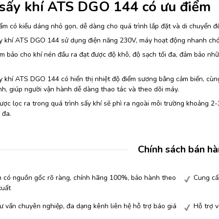
sấy khí ATS DGO 144 có ưu điểm
m có kiểu dáng nhỏ gọn, dễ dàng cho quá trình lắp đặt và di chuyển đ
y khí ATS DGO 144 sử dụng điện năng 230V, máy hoạt động nhanh chón
 bảo cho khí nén đầu ra đạt được độ khô, độ sạch tối đa, đảm bảo nhữn
 khí ATS DGO 144 có hiển thị nhiệt độ điểm sương bằng cảm biến, cùng 
h, giúp người vận hành dễ dàng thao tác và theo dõi máy.
ợc lọc ra trong quá trình sấy khí sẽ phì ra ngoài môi trường khoảng 2
 đa.
Chính sách bán h
 có nguồn gốc rõ ràng, chính hãng 100%, bảo hành theo
Cung cấ
xuất
ư vấn chuyên nghiệp, đa dạng kênh liên hệ hỗ trợ báo giá
Hỗ trợ 