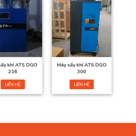
Lưu lượng tối đa:
Lưu lượng tối đa:
3600 L/Phút
5000 (Lít/phút)
Áp lực làm việc: 7
Áp lực làm việc: 7
kg/cm2
kg/cm2
Nguồn điện:
Nguồn điện:
230V/50Hz
230V/50Hz
Công suất: 0.82 KW
Công suất: 0.84 KW
sấy khí ATS DGO
Máy sấy khí ATS DGO
216
300
LIÊN HỆ
LIÊN HỆ