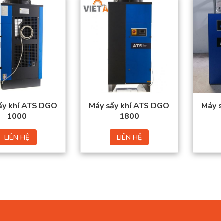
Lưu lượng tối đa:
16667 (Lít/Phút)
Áp lực làm việc: 7
kg/cm2
Nguồn điện:
380V/50Hz
Công suất: 1.78 Kw
ấy khí ATS DGO
Máy sấy khí ATS DGO
Máy 
1000
1800
LIÊN HỆ
LIÊN HỆ