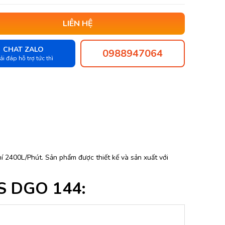
LIÊN HỆ
CHAT ZALO
0988947064
ải đáp hỗ trợ tức thì
í 2400L/Phút. Sản phẩm được thiết kế và sản xuất với
TS DGO 144: