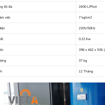
g tối đa
2400 L/Phút
àm việc
7 kg/cm2
iện
230V/50Hz
ất
0.32 Kw
ước
396 x 462 x 536 
ượng
37 kg
nh
12 Tháng