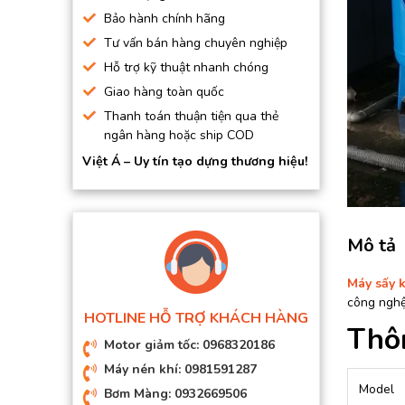
BƠM HÚT CHÂN KHÔNG
Bảo hành chính hãng
Tư vấn bán hàng chuyên nghiệp
BƠM ĐỊNH LƯỢNG
Hỗ trợ kỹ thuật nhanh chóng
MOTOR, HỘP GIẢM TỐC
Giao hàng toàn quốc
MÁY TẠO KHÍ NITO
Thanh toán thuận tiện qua thẻ
ngân hàng hoặc ship COD
Việt Á – Uy tín tạo dựng thương hiệu!
Mô tả
Máy sấy 
công nghệ 
HOTLINE HỖ TRỢ KHÁCH HÀNG
Thô
Motor giảm tốc: 0968320186
Máy nén khí: 0981591287
Model
Bơm Màng: 0932669506