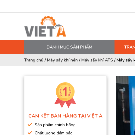
DANH MỤC SẢN PHẨM
TRAN
MÁY NÉN KHÍ
Trang chủ
/
Máy sấy khí nén
/
Máy sấy khí ATS
/
Máy sấy 
PHỤ TÙNG MÁY NÉN KHÍ
LỌC MÁY NÉN KHÍ
DẦU MÁY NÉN KHÍ
DÂY HƠI, ỐNG HƠI
MÁY SẤY KHÍ
CAM KẾT BÁN HÀNG TẠI VIỆT Á
BÌNH CHỨA KHÍ NÉN
Sản phẩm chính hãng
BƠM MÀNG KHÍ NÉN
Chất lượng đảm bảo