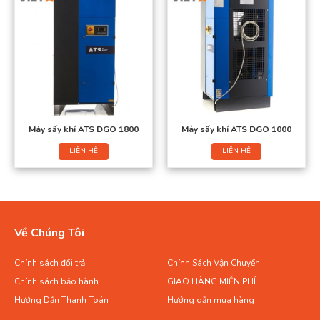
Máy sấy khí ATS DGO 1800
Máy sấy khí ATS DGO 1000
LIÊN HỆ
LIÊN HỆ
Về Chúng Tôi
Chính sách đổi trả
Chính Sách Vận Chuyển
Chính sách bảo hành
GIAO HÀNG MIỄN PHÍ
Hướng Dẫn Thanh Toán
Hướng dẫn mua hàng