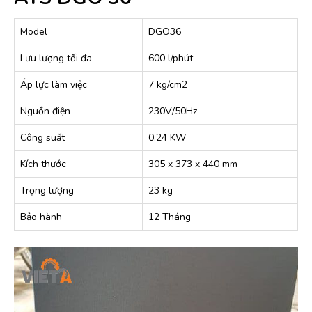
Model
DGO36
Lưu lượng tối đa
600 l/phút
Áp lực làm việc
7 kg/cm2
Nguồn điện
230V/50Hz
Công suất
0.24 KW
Kích thước
305 x 373 x 440 mm
Trọng lượng
23 kg
Bảo hành
12 Tháng