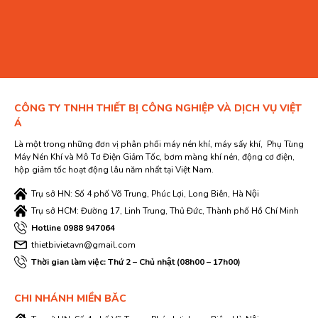
CÔNG TY TNHH THIẾT BỊ CÔNG NGHIỆP VÀ DỊCH VỤ VIỆT
Á
Là một trong những đơn vị phân phối máy nén khí, máy sấy khí, Phụ Tùng
Máy Nén Khí và Mô Tơ Điện Giảm Tốc, bơm màng khí nén, động cơ điện,
hộp giảm tốc hoạt động lâu năm nhất tại Việt Nam.
Trụ sở HN: Số 4 phố Võ Trung, Phúc Lợi, Long Biên, Hà Nội
Trụ sở HCM: Đường 17, Linh Trung, Thủ Đức, Thành phố Hồ Chí Minh
Hotline 0988 947064
thietbivietavn@gmail.com
Thời gian làm việc: Thứ 2 – Chủ nhật (08h00 – 17h00)
CHI NHÁNH MIỀN BĂC