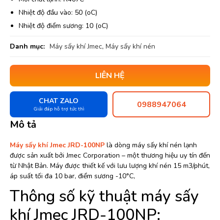
Nhiệt độ đầu vào: 50 (oC)
Nhiệt độ điểm sương: 10 (oC)
Danh mục:
Máy sấy khí Jmec
,
Máy sấy khí nén
LIÊN HỆ
CHAT ZALO
0988947064
Giải đáp hỗ trợ tức thì
Mô tả
Máy sấy khí Jmec JRD-100NP
là dòng máy sấy khí nén lạnh
được sản xuất bởi Jmec Corporation – một thương hiệu uy tín đến
từ Nhật Bản. Máy được thiết kế với lưu lượng khí nén 15 m3/phút,
áp suất tối đa 10 bar, điểm sương -10°C,
Thông số kỹ thuật máy sấy
khí Jmec JRD-100NP: