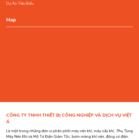
Dự Án Tiêu Biểu
Map
CÔNG TY TNHH THIẾT BỊ CÔNG NGHIỆP VÀ DỊCH VỤ VIỆT
Á
Là một trong những đơn vị phân phối máy nén khí, máy sấy khí, Phụ Tùng
Máy Nén Khí và Mô Tơ Điện Giảm Tốc, bơm màng khí nén, động cơ điện,