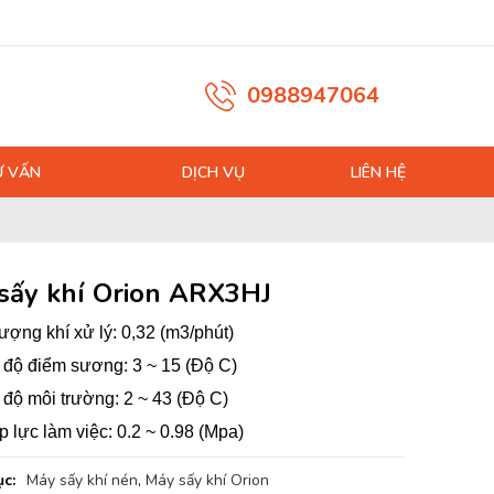
0988947064
Ư VẤN
DỊCH VỤ
LIÊN HỆ
sấy khí Orion ARX3HJ
ượng khí xử lý:
0,32 (m3/phút)
t độ điểm sương:
3 ~ 15 (Độ C)
 độ môi trường:
2 ~ 43 (Độ C)
p lực làm việc:
0.2 ~ 0.98 (Mpa)
c:
Máy sấy khí nén
,
Máy sấy khí Orion