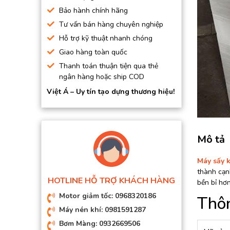
BƠM HÚT CHÂN KHÔNG
Bảo hành chính hãng
Tư vấn bán hàng chuyên nghiệp
BƠM ĐỊNH LƯỢNG
Hỗ trợ kỹ thuật nhanh chóng
MOTOR, HỘP GIẢM TỐC
Giao hàng toàn quốc
MÁY TẠO KHÍ NITO
Thanh toán thuận tiện qua thẻ
ngân hàng hoặc ship COD
Việt Á – Uy tín tạo dựng thương hiệu!
Mô tả
Máy sấy 
thành cạnh
HOTLINE HỖ TRỢ KHÁCH HÀNG
bền bỉ hơn
Motor giảm tốc: 0968320186
Thôn
Máy nén khí: 0981591287
Bơm Màng: 0932669506