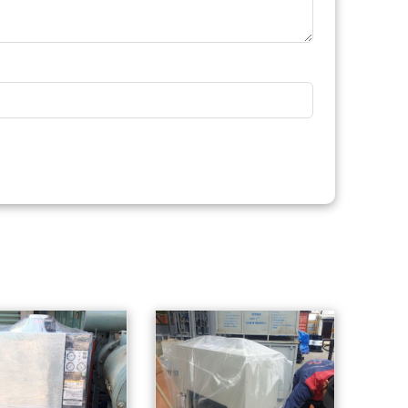
Lưu lượng khí nén:
Dải áp lực làm việc:
1.1 m3/phút
0.2 ~ 0.98 (Mpa)
Áp suất làm việc: 0.2
Trọng lượng:
140
– 0.98 Mpa
(Kg)