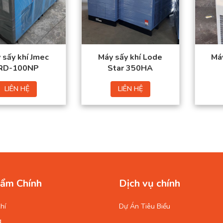
Nhiệt độ điểm sương:
Công suất: 4,95 (Kw)
10 (oC)
Nguồn điện: 380/50
(V/Hz)
 sấy khí Jmec
Máy sấy khí Lode
Máy
JRD-100NP
Star 350HA
LIÊN HỆ
LIÊN HỆ
ẩm Chính
Dịch vụ chính
hí
Dự Án Tiêu Biểu
g