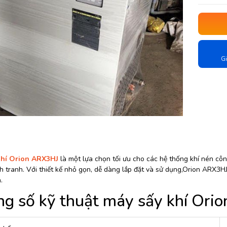
Gi
khí Orion ARX3HJ
là một lựa chọn tối ưu cho các hệ thống khí nén công
 tranh. Với thiết kế nhỏ gọn, dễ dàng lắp đặt và sử dụng,Orion ARX3HJ 
.
g số kỹ thuật máy sấy khí Ori