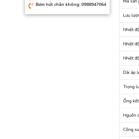
Mã sản
Bơm hút chân không: 0988947064
Lưu lượn
Nhiệt đ
Nhiệt đ
Nhiệt đ
Dải áp l
Trọng l
Ống kết
Nguồn đ
Công su