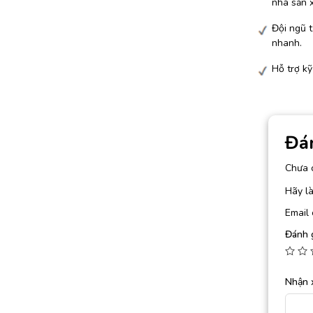
nhà sản 
Đội ngũ t
nhanh.
Hỗ trợ kỹ
Đá
Chưa 
Hãy là
Email 
Đánh 
Nhận 