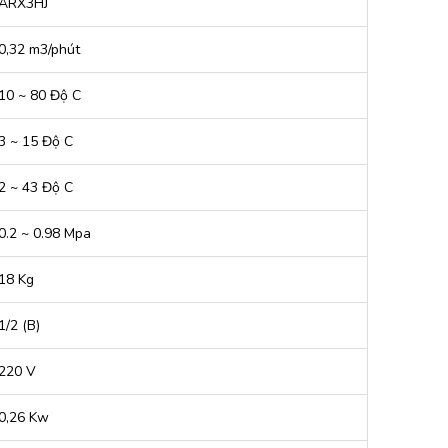
ARX3HJ
0,32 m3/phút
10 ~ 80 Độ C
3 ~ 15 Độ C
2 ~ 43 Độ C
0.2 ~ 0.98 Mpa
18 Kg
1/2 (B)
220 V
0,26 Kw