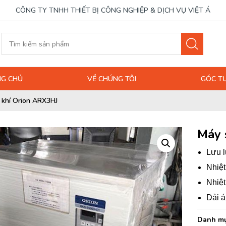
CÔNG TY TNHH THIẾT BỊ CÔNG NGHIỆP & DỊCH VỤ VIỆT Á
G CHỦ
VỀ CHÚNG TÔI
GÓC T
 khí Orion ARX3HJ
Máy 
Lưu l
Nhiệ
Nhiệt
Dải á
Danh mụ