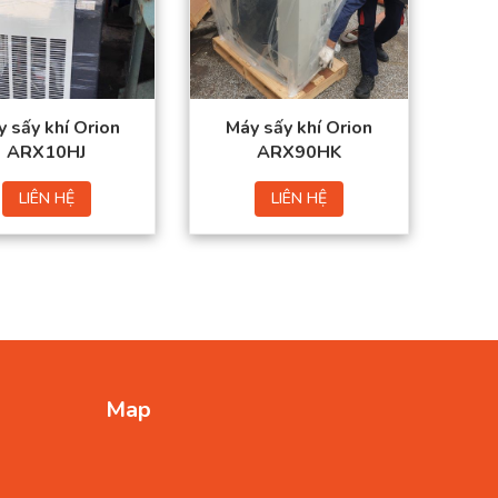
Nhiệt độ khí đầu vào:
Ống kết nối:
R2 (B)
10 – 80°C
Nguồn điện:
380 (V)
Nhiệt độ điểm sương:
3 – 15°C
 sấy khí Orion
Máy sấy khí Orion
ARX10HJ
ARX90HK
LIÊN HỆ
LIÊN HỆ
Map