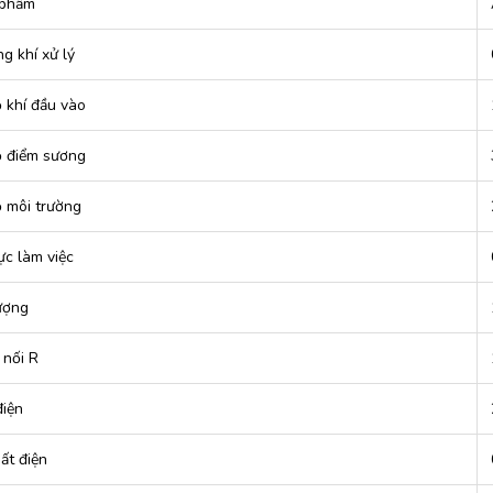
 phẩm
g khí xử lý
ộ khí đầu vào
ộ điểm sương
ộ môi trường
ực làm việc
ượng
 nối R
iện
ất điện