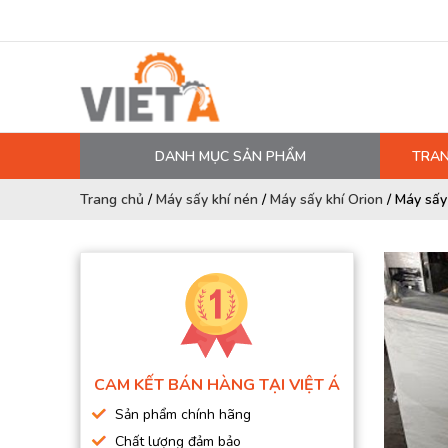
DANH MỤC SẢN PHẨM
TRAN
MÁY NÉN KHÍ
Trang chủ
/
Máy sấy khí nén
/
Máy sấy khí Orion
/
Máy sấy
PHỤ TÙNG MÁY NÉN KHÍ
LỌC MÁY NÉN KHÍ
DẦU MÁY NÉN KHÍ
DÂY HƠI, ỐNG HƠI
MÁY SẤY KHÍ
CAM KẾT BÁN HÀNG TẠI VIỆT Á
BÌNH CHỨA KHÍ NÉN
Sản phẩm chính hãng
BƠM MÀNG KHÍ NÉN
Chất lượng đảm bảo