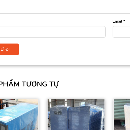
Email
*
PHẨM TƯƠNG TỰ
Công suất: 2.7 (Kw)
Lưu lượng khí nén:
Môi chất lạnh: R407C
39 (m3/phút)
Nhiệt độ đầu vào: 50
Kích thước ống
(oC)
vào/ra: 4” PT