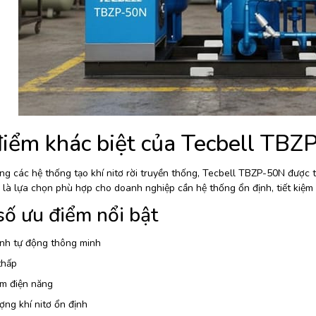
iểm khác biệt của Tecbell TBZ
g các hệ thống tạo khí nitơ rời truyền thống, Tecbell TBZP-50N được th
 là lựa chọn phù hợp cho doanh nghiệp cần hệ thống ổn định, tiết kiệm 
số ưu điểm nổi bật
nh tự động thông minh
thấp
ệm điện năng
ợng khí nitơ ổn định