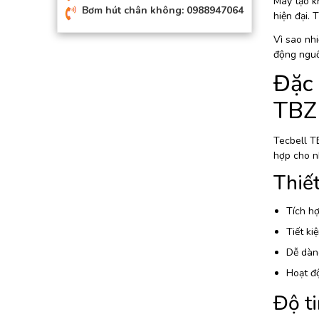
Máy tạo kh
Bơm hút chân không: 0988947064
hiện đại. 
Vì sao nh
động nguồn
Đặc 
TBZ
Tecbell TB
hợp cho n
Thiết
Tích hợ
Tiết ki
Dễ dàng
Hoạt độ
Độ ti