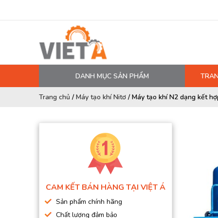
DANH MỤC SẢN PHẨM
TRAN
MÁY NÉN KHÍ
Trang chủ
/
Máy tạo khí Nitơ
/
Máy tạo khí N2 dạng kết h
PHỤ TÙNG MÁY NÉN KHÍ
LỌC MÁY NÉN KHÍ
DẦU MÁY NÉN KHÍ
DÂY HƠI, ỐNG HƠI
MÁY SẤY KHÍ
CAM KẾT BÁN HÀNG TẠI VIỆT Á
BÌNH CHỨA KHÍ NÉN
Sản phẩm chính hãng
BƠM MÀNG KHÍ NÉN
Chất lượng đảm bảo