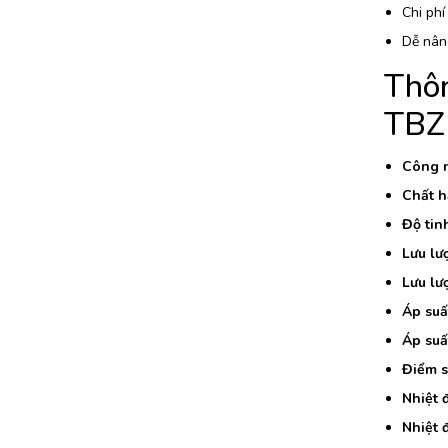
Chi phí
Dễ nân
Thôn
TBZ
Công n
Chất h
Độ tinh
Lưu lư
Lưu lư
Áp suấ
Áp suấ
Điểm s
Nhiệt 
Nhiệt đ