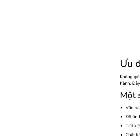
Ưu đ
Không giốn
hành. Đây
Một 
Vận hà
Độ ồn 
Tiết ki
Chất lư