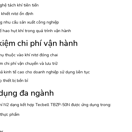
hệ tách khí tiên tiến
 khiết nitơ ổn định
g nhu cầu sản xuất công nghiệp
 hao hụt khí trong quá trình vận hành
kiệm chi phí vận hành
ụ thuộc vào khí nitơ đóng chai
ệm chi phí vận chuyển và lưu trữ
ả kinh tế cao cho doanh nghiệp sử dụng liên tục
ọ thiết bị bền bỉ
dụng đa ngành
hí N2 dạng kết hợp Tecbell TBZP-50N được ứng dụng trong:
thực phẩm
er