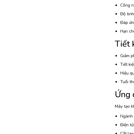
Công ng
Độ tinh
Đáp ứn
Hạn chế
Tiết 
Giảm ph
Tiết ki
Hiệu qu
Tuổi th
Ứng 
Máy tạo k
Ngành 
Điện tử
Cắt las