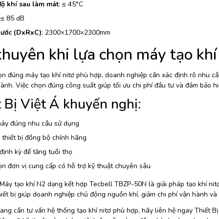
độ khí sau làm mát
: ≤ 45°C
 ≤ 85 dB
hước (DxRxC)
: 2300×1700×2300mm
khuyên khi lựa chọn máy tạo kh
n đúng máy tạo khí nitơ phù hợp, doanh nghiệp cần xác định rõ nhu cầu 
ành. Việc chọn đúng công suất giúp tối ưu chi phí đầu tư và đảm bảo hi
 Bị Việt Á khuyến nghị:
áy đúng nhu cầu sử dụng
 thiết bị đồng bộ chính hãng
 định kỳ để tăng tuổi thọ
n đơn vị cung cấp có hỗ trợ kỹ thuật chuyên sâu
Máy tạo khí N2 dạng kết hợp Tecbell TBZP-50N là giải pháp tạo khí nitơ
iết bị giúp doanh nghiệp chủ động nguồn khí, giảm chi phí vận hành và
ng cần tư vấn hệ thống tạo khí nitơ phù hợp, hãy liên hệ ngay Thiết B