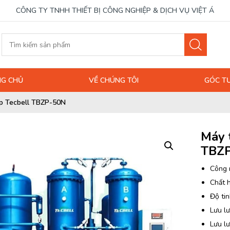
CÔNG TY TNHH THIẾT BỊ CÔNG NGHIỆP & DỊCH VỤ VIỆT Á
G CHỦ
VỀ CHÚNG TÔI
GÓC T
ợp Tecbell TBZP-50N
Máy 
TBZ
Công 
Chất 
Độ tin
Lưu lư
Lưu l