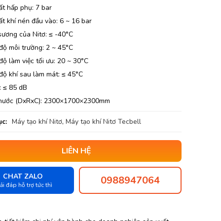
ất hấp phụ: 7 bar
t khí nén đầu vào: 6 ~ 16 bar
sương của Nitơ: ≤ -40°C
độ môi trường: 2 ~ 45°C
độ làm việc tối ưu: 20 ~ 30°C
độ khí sau làm mát: ≤ 45°C
: ≤ 85 dB
thước (DxRxC): 2300×1700×2300mm
c:
Máy tạo khí Nitơ
,
Máy tạo khí Nitơ Tecbell
LIÊN HỆ
CHAT ZALO
0988947064
ải đáp hỗ trợ tức thì