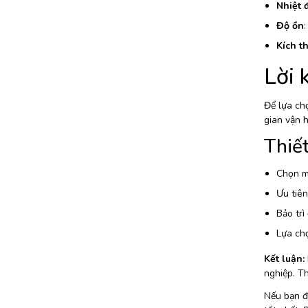
Nhiệt 
Độ ồn
:
Kích t
Lời 
Để lựa chọ
gian vận h
Thiết
Chọn m
Ưu tiên
Bảo trì
Lựa chọ
Kết luận:
nghiệp. Th
Nếu bạn đa