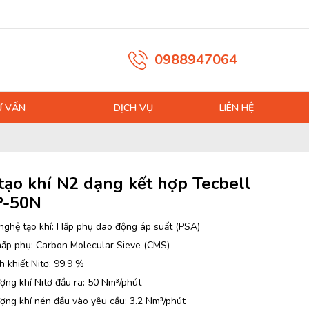
0988947064
Ư VẤN
DỊCH VỤ
LIÊN HỆ
tạo khí N2 dạng kết hợp Tecbell
P-50N
nghệ tạo khí: Hấp phụ dao động áp suất (PSA)
hấp phụ: Carbon Molecular Sieve (CMS)
h khiết Nitơ: 99.9 %
ợng khí Nitơ đầu ra: 50 Nm³/phút
ượng khí nén đầu vào yêu cầu: 3.2 Nm³/phút