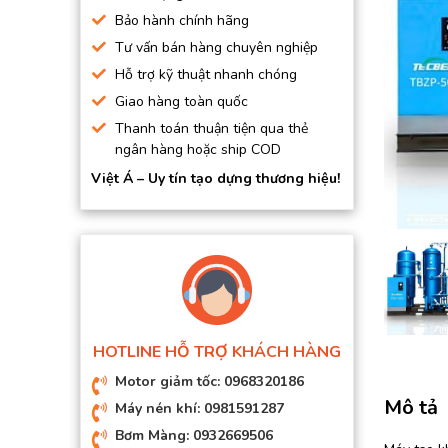
BƠM HÚT CHÂN KHÔNG
Bảo hành chính hãng
Tư vấn bán hàng chuyên nghiệp
BƠM ĐỊNH LƯỢNG
Hỗ trợ kỹ thuật nhanh chóng
MOTOR, HỘP GIẢM TỐC
Giao hàng toàn quốc
MÁY TẠO KHÍ NITO
Thanh toán thuận tiện qua thẻ
ngân hàng hoặc ship COD
Việt Á – Uy tín tạo dựng thương hiệu!
HOTLINE HỖ TRỢ KHÁCH HÀNG
Motor giảm tốc: 0968320186
Mô tả
Máy nén khí: 0981591287
Bơm Màng: 0932669506