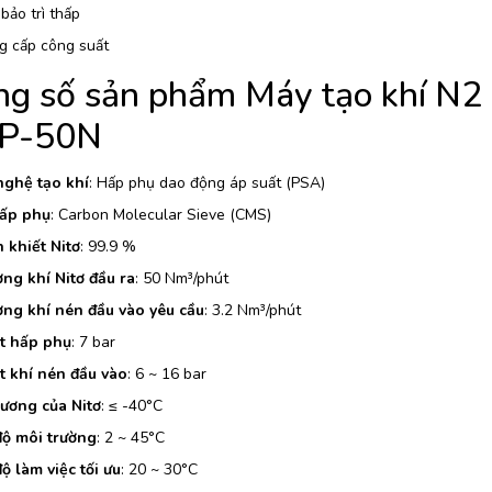
 bảo trì thấp
g cấp công suất
g số sản phẩm Máy tạo khí N2 
P-50N
ghệ tạo khí
: Hấp phụ dao động áp suất (PSA)
ấp phụ
: Carbon Molecular Sieve (CMS)
 khiết Nitơ
: 99.9 %
ợng khí Nitơ đầu ra
: 50 Nm³/phút
ợng khí nén đầu vào yêu cầu
: 3.2 Nm³/phút
t hấp phụ
: 7 bar
t khí nén đầu vào
: 6 ~ 16 bar
ương của Nitơ
: ≤ -40°C
độ môi trường
: 2 ~ 45°C
ộ làm việc tối ưu
: 20 ~ 30°C