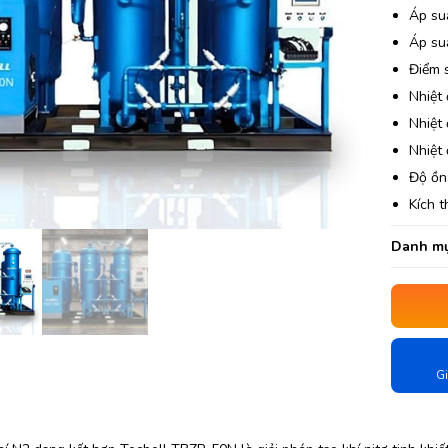
Áp su
Áp suấ
Điểm 
Nhiệt 
Nhiệt 
Nhiệt 
Độ ồn
Kích 
Danh mụ
Gi