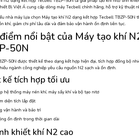
í N2 dạng kết hợp Tecbell TBZP-50N là giải pháp tạo khí nitơ tinh khiết
Thiết Bị Việt Á cung cấp dòng máy Tecbell chính hãng, hỗ trợ kỹ thuật
iều nhà máy lựa chọn Máy tạo khí N2 dạng kết hợp Tecbell TBZP-50N tha
 khí, giảm chi phí lâu dài và đảm bảo vận hành ổn định liên tục.
điểm nổi bật của Máy tạo khí N
P-50N
ZP-50N được thiết kế theo dạng kết hợp hiện đại, tích hợp đồng bộ nhiều
hiều ngành công nghiệp yêu cầu nguồn N2 sạch và ổn định.
 kế tích hợp tối ưu
p hệ thống máy nén khí, máy sấy khí và bộ tạo nitơ
ệm diện tích lắp đặt
 vận hành và bảo trì
ng ổn định trong thời gian dài
nh khiết khí N2 cao