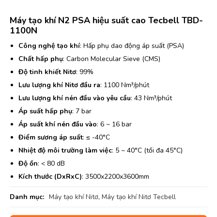
Máy tạo khí N2 PSA hiệu suất cao Tecbell TBD-
1100N
Công nghệ tạo khí
: Hấp phụ dao động áp suất (PSA)
Chất hấp phụ
: Carbon Molecular Sieve (CMS)
Độ tinh khiết Nitơ
: 99%
Lưu lượng khí Nitơ đầu ra
: 1100 Nm³/phút
Lưu lượng khí nén đầu vào yêu cầu
: 43 Nm³/phút
Áp suất hấp phụ
: 7 bar
Áp suất khí nén đầu vào
: 6 ~ 16 bar
Điểm sương áp suất
: ≤ -40°C
Nhiệt độ môi trường làm việc
: 5 ~ 40°C (tối đa 45°C)
Độ ồn
: < 80 dB
Kích thước (DxRxC)
: 3500x2200x3600mm
Danh mục:
Máy tạo khí Nitơ
,
Máy tạo khí Nitơ Tecbell