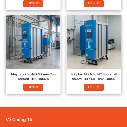
LIÊN HỆ
LIÊN HỆ
Máy tạo khí Nitơ N2 mô-đun
Máy tạo khí Nitơ N2 tinh khiết
Tecbell TBB-40MZN
99.5% Tecbell TBW-100MZ
LIÊN HỆ
LIÊN HỆ
Về Chúng Tôi