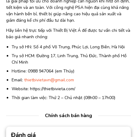
là giải pháp tối ưu cho doanh nghiệp cần nguồn khí nitơ ổn định,
tiết kiệm và an toàn. Với công nghệ PSA hiện đại cùng khả năng
vận hành bền bỉ, thiết bị giúp nâng cao hiệu quả sản xuất và
giảm đáng kể chi phí đầu tư dài hạn.
Hãy liên hệ trực tiếp với Thiết Bị Việt Á để được tư vấn chi tiết và
báo giá nhanh chóng:
Trụ sở HN: Số 4 phố Võ Trung, Phúc Lợi, Long Biên, Hà Nội
Trụ sở HCM: Đường 17, Linh Trung, Thủ Đức, Thành phố Hồ
Chí Minh
Hotline: 0988 947064 (em Thúy)
Email:
thietbivietavn@gmail.com
Website: https://thietbivieta.com/
Thời gian làm việc: Thứ 2 – Chủ nhật (08h00 – 17h00)
Chính sách bán hàng
Đánh giá