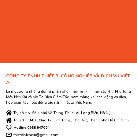
CÔNG TY TNHH THIẾT BỊ CÔNG NGHIỆP VÀ DỊCH VỤ VIỆT
Á
Là một trong những đơn vị phân phối máy nén khí, máy sấy khí, Phụ Tùng
Máy Nén Khí và Mô Tơ Điện Giảm Tốc, bơm màng khí nén, động cơ điện,
hộp giảm tốc hoạt động lâu năm nhất tại Việt Nam.
Trụ sở HN: Số 4 phố Võ Trung, Phúc Lợi, Long Biên, Hà Nội
Trụ sở HCM: Đường 17, Linh Trung, Thủ Đức, Thành phố Hồ Chí Minh
Hotline 0988 947064
thietbivietavn@gmail.com