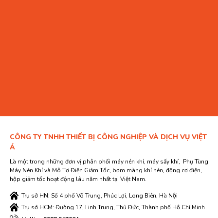
CÔNG TY TNHH THIẾT BỊ CÔNG NGHIỆP VÀ DỊCH VỤ VIỆT
Á
Là một trong những đơn vị phân phối máy nén khí, máy sấy khí, Phụ Tùng
Máy Nén Khí và Mô Tơ Điện Giảm Tốc, bơm màng khí nén, động cơ điện,
hộp giảm tốc hoạt động lâu năm nhất tại Việt Nam.
Trụ sở HN: Số 4 phố Võ Trung, Phúc Lợi, Long Biên, Hà Nội
Trụ sở HCM: Đường 17, Linh Trung, Thủ Đức, Thành phố Hồ Chí Minh