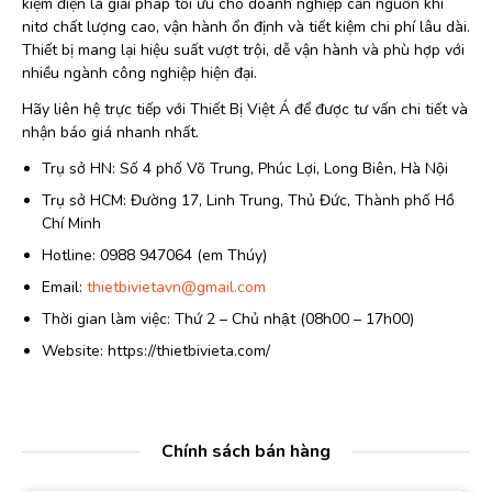
kiệm điện là giải pháp tối ưu cho doanh nghiệp cần nguồn khí
nitơ chất lượng cao, vận hành ổn định và tiết kiệm chi phí lâu dài.
Thiết bị mang lại hiệu suất vượt trội, dễ vận hành và phù hợp với
nhiều ngành công nghiệp hiện đại.
Hãy liên hệ trực tiếp với Thiết Bị Việt Á để được tư vấn chi tiết và
nhận báo giá nhanh nhất.
Trụ sở HN: Số 4 phố Võ Trung, Phúc Lợi, Long Biên, Hà Nội
Trụ sở HCM: Đường 17, Linh Trung, Thủ Đức, Thành phố Hồ
Chí Minh
Hotline: 0988 947064 (em Thúy)
Email:
thietbivietavn@gmail.com
Thời gian làm việc: Thứ 2 – Chủ nhật (08h00 – 17h00)
Website: https://thietbivieta.com/
Chính sách bán hàng