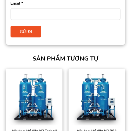
Email
*
SẢN PHẨM TƯƠNG TỰ
Máy tạo khí Nitơ N2 Tecbell
Máy tạo khí Nitơ N2 PSA