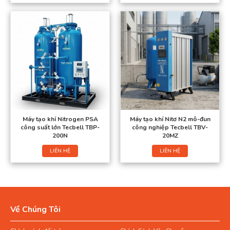
Máy tạo khí Nitrogen PSA
Máy tạo khí Nitơ N2 mô-đun
công suất lớn Tecbell TBP-
công nghiệp Tecbell TBV-
200N
20MZ
LIÊN HỆ
LIÊN HỆ
Về Chúng Tôi