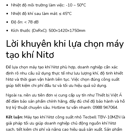
Nhiệt độ môi trường làm việc: -10 ~ 50°C
Nhiệt độ khí sau làm mát: ≤ 45°C
Độ ồn: < 78 dB
Kích thước (DxRxC): 500×1420×1750mm
Lời khuyên khi lựa chọn máy
tạo khí Nitơ
Để lựa chọn máy tạo khí Nitơ phù hợp, doanh nghiệp cần xác
định rõ nhu cầu sử dụng thực tế như lưu lượng khí, độ tinh khiết
Nitơ và thời gian vận hành liên tục. Việc chọn đúng công suất
giúp tiết kiệm chi phí đầu tư và tối ưu hiệu quả sử dụng.
Ngoài ra, nên ưu tiên đơn vị cung cấp uy tín như Thiết bị Việt Á
để đảm bảo sản phẩm chính hãng, đầy đủ chế độ bảo hành và hỗ
trợ kỹ thuật chuyên sâu. Hotline tư vấn nhanh: 0988 947064.
Kết luận:
Máy tạo khí Nitơ công suất nhỏ Tecbell TBV-10MZN là
giải pháp tối ưu giúp doanh nghiệp chủ động nguồn khí Nitơ
sạch, tiết kiệm chi phí và nâng cao hiệu quả sản xuất. Sản phẩm