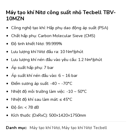
Máy tạo khí Nitơ công suất nhỏ Tecbell TBV-
10MZN
Công nghệ tạo khí: Hấp phụ dao động áp suất (PSA)
Chất hấp phụ: Carbon Molecular Sieve (CMS)
Độ tinh khiết Nitơ: 99.999%
Lưu lượng khí Nitơ đầu ra: 10 Nm³/phút
Lưu lượng khí nén đầu vào yêu cầu: 1.2 Nm³/phút
Áp suất hấp phụ: 7 bar
Áp suất khí nén đầu vào: 6 ~ 16 bar
Điểm sương áp suất: -40 ~ -70°C
Nhiệt độ môi trường làm việc: -10 ~ 50°C
Nhiệt độ khí sau làm mát: ≤ 45°C
Độ ồn: < 78 dB
Kích thước (DxRxC): 500×1420×1750mm
Danh mục:
Máy tạo khí Nitơ
,
Máy tạo khí Nitơ Tecbell