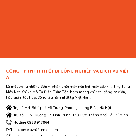
CÔNG TY TNHH THIẾT BỊ CÔNG NGHIỆP VÀ DỊCH VỤ VIỆT
Á
Là một trong những đơn vị phân phối máy nén khí, máy sấy khí, Phụ Tùng
Máy Nén Khí và Mô Tơ Điện Giảm Tốc, bơm màng khí nén, động cơ điện,
hộp giảm tốc hoạt động lâu năm nhất tại Việt Nam.
Trụ sở HN: Số 4 phố Võ Trung, Phúc Lợi, Long Biên, Hà Nội
Trụ sở HCM: Đường 17, Linh Trung, Thủ Đức, Thành phố Hồ Chí Minh
Hotline 0988 947064
thietbivietavn@gmail.com