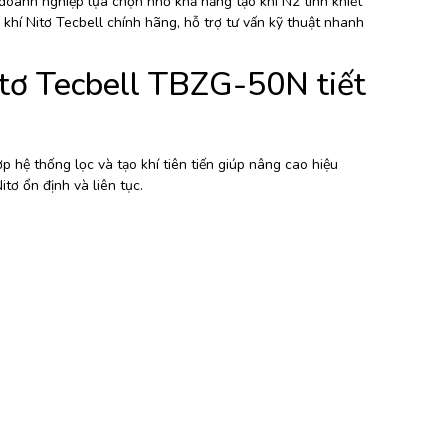
doanh nghiệp lựa chọn nhờ khả năng tạo khí N2 tinh khiết
o khí Nitơ Tecbell chính hãng, hỗ trợ tư vấn kỹ thuật nhanh
itơ Tecbell TBZG-50N tiết
p hệ thống lọc và tạo khí tiên tiến giúp nâng cao hiệu
tơ ổn định và liên tục.