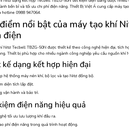
hí Nitơ dạng kết hợp Tecbell TBZG-50N tiết kiệm điện đang được nhiều 
ành bền bỉ và tối ưu chi phí điện năng. Thiết Bị Việt Á cung cấp máy tạ
 hotline 0988 947064.
điểm nổi bật của máy tạo khí N
 điện
í Nitơ Tecbell TBZG-50N được thiết kế theo công nghệ hiện đại, tích hợ
ng. Thiết bị phù hợp cho nhiều ngành công nghiệp yêu cầu nguồn khí Ni
 kế dạng kết hợp hiện đại
p hệ thống máy nén khí, bộ lọc và tạo Nitơ đồng bộ.
ệm diện tích lắp đặt.
 vận hành và bảo trì.
 kiệm điện năng hiệu quả
hệ tối ưu lưu lượng khí đầu ra.
o phí điện năng trong quá trình hoạt động.