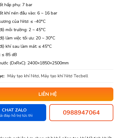
ất hấp phụ: 7 bar
t khí nén đầu vào: 6 ~ 16 bar
sương của Nitơ: ≤ -40°C
độ môi trường: 2 ~ 45°C
độ làm việc tối ưu: 20 ~ 30°C
độ khí sau làm mát: ≤ 45°C
: ≤ 85 dB
thước (DxRxC): 2400×1850×2500mm
c:
Máy tạo khí Nitơ
,
Máy tạo khí Nitơ Tecbell
LIÊN HỆ
CHAT ZALO
0988947064
ải đáp hỗ trợ tức thì