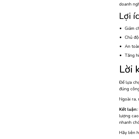
doanh ngh
Lợi í
Giảm ch
Chủ độn
An toàn
Tăng hi
Lời 
Để lựa chọ
đúng công 
Ngoài ra, 
Kết luận:
lượng cao,
nhanh chó
Hãy liên h