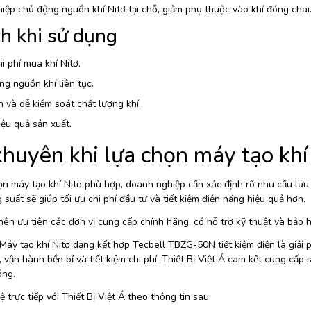
iệp chủ động nguồn khí Nitơ tại chỗ, giảm phụ thuộc vào khí đóng chai
ch khi sử dụng
i phí mua khí Nitơ.
g nguồn khí liên tục.
 và dễ kiểm soát chất lượng khí.
ệu quả sản xuất.
khuyên khi lựa chọn máy tạo khí
n máy tạo khí Nitơ phù hợp, doanh nghiệp cần xác định rõ nhu cầu lưu l
suất sẽ giúp tối ưu chi phí đầu tư và tiết kiệm điện năng hiệu quả hơn.
nên ưu tiên các đơn vị cung cấp chính hãng, có hỗ trợ kỹ thuật và bảo 
Máy tạo khí Nitơ dạng kết hợp Tecbell TBZG-50N tiết kiệm điện là giải
 vận hành bền bỉ và tiết kiệm chi phí. Thiết Bị Việt Á cam kết cung cấp
ng.
ệ trực tiếp với Thiết Bị Việt Á theo thông tin sau: