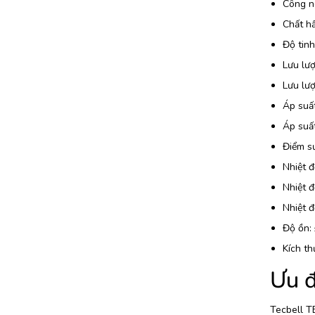
Công n
Chất h
Độ tinh
Lưu lượ
Lưu lượ
Áp suất
Áp suất
Điểm s
Nhiệt đ
Nhiệt đ
Nhiệt đ
Độ ồn:
Kích t
Ưu đ
Tecbell TB