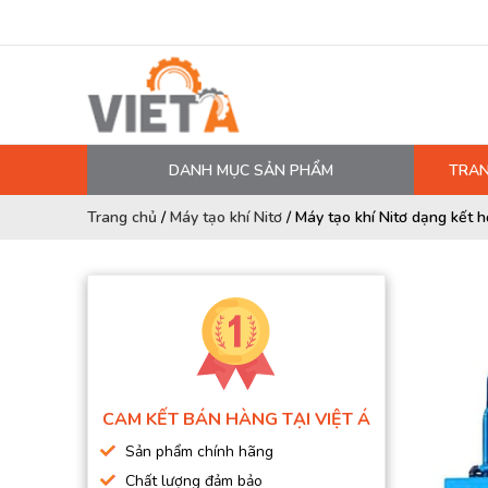
DANH MỤC SẢN PHẨM
TRAN
MÁY NÉN KHÍ
Trang chủ
/
Máy tạo khí Nitơ
/
Máy tạo khí Nitơ dạng kết 
PHỤ TÙNG MÁY NÉN KHÍ
LỌC MÁY NÉN KHÍ
DẦU MÁY NÉN KHÍ
DÂY HƠI, ỐNG HƠI
MÁY SẤY KHÍ
CAM KẾT BÁN HÀNG TẠI VIỆT Á
BÌNH CHỨA KHÍ NÉN
Sản phẩm chính hãng
BƠM MÀNG KHÍ NÉN
Chất lượng đảm bảo