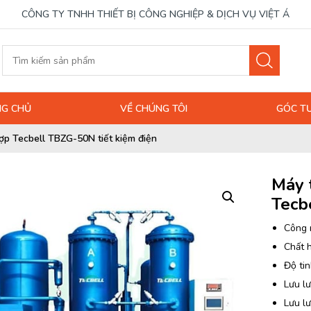
CÔNG TY TNHH THIẾT BỊ CÔNG NGHIỆP & DỊCH VỤ VIỆT Á
G CHỦ
VỀ CHÚNG TÔI
GÓC T
hợp Tecbell TBZG-50N tiết kiệm điện
Máy 
Tecb
Công 
Chất 
Độ tin
Lưu lư
Lưu l