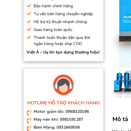
BƠM HÚT CHÂN KHÔNG
Bảo hành chính hãng
Tư vấn bán hàng chuyên nghiệp
BƠM ĐỊNH LƯỢNG
Hỗ trợ kỹ thuật nhanh chóng
MOTOR, HỘP GIẢM TỐC
Giao hàng toàn quốc
MÁY TẠO KHÍ NITO
Thanh toán thuận tiện qua thẻ
ngân hàng hoặc ship COD
Việt Á – Uy tín tạo dựng thương hiệu!
HOTLINE HỖ TRỢ KHÁCH HÀNG
Motor giảm tốc: 0968320186
Mô tả
Máy nén khí: 0981591287
Bơm Màng: 0932669506