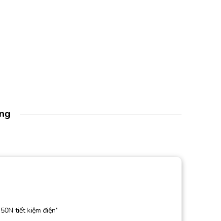
àng
50N tiết kiệm điện”