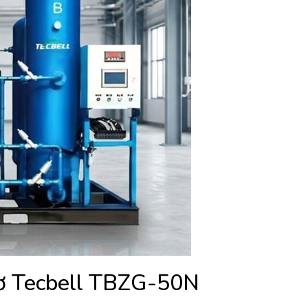
tơ Tecbell TBZG-50N