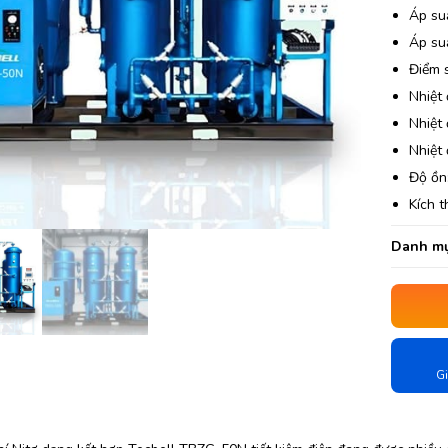
Áp su
Áp suấ
Điểm 
Nhiệt 
Nhiệt 
Nhiệt 
Độ ồn
Kích 
Danh mụ
Gi