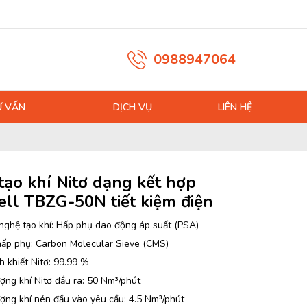
0988947064
Ư VẤN
DỊCH VỤ
LIÊN HỆ
tạo khí Nitơ dạng kết hợp
ell TBZG-50N tiết kiệm điện
nghệ tạo khí: Hấp phụ dao động áp suất (PSA)
hấp phụ: Carbon Molecular Sieve (CMS)
h khiết Nitơ: 99.99 %
ợng khí Nitơ đầu ra: 50 Nm³/phút
ượng khí nén đầu vào yêu cầu: 4.5 Nm³/phút