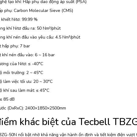
ghệ tạo khí: Hấp phụ dao động áp suất (PSA)
ấp phụ: Carbon Molecular Sieve (CMS)
 khiết Nitơ: 99.99 %
ng khí Nitơ đầu ra: 50 Nm³/phút
ng khí nén đầu vào yêu cầu: 4.5 Nm³/phút
 hấp phụ: 7 bar
 khí nén đầu vào: 6 ~ 16 bar
ương của Nitơ: ≤ -40°C
ộ môi trường: 2 ~ 45°C
ộ làm việc tối ưu: 20 ~ 30°C
ộ khí sau làm mát: ≤ 45°C
 ≤ 85 dB
hước (DxRxC): 2400×1850×2500mm
iểm khác biệt của Tecbell TB
ZG-50N nổi bật nhờ khả năng vận hành ổn định và tiết kiệm điện vượt t