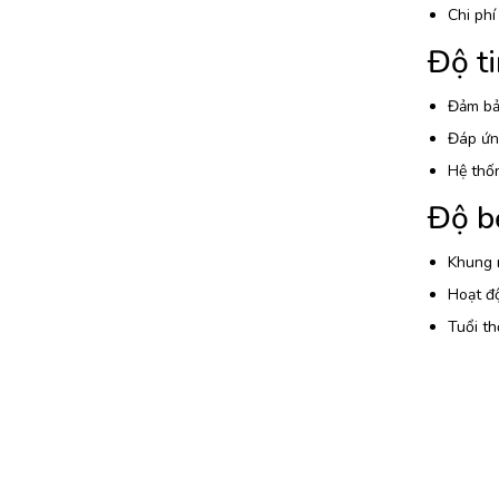
Chi phí
Độ ti
Đảm bảo
Đáp ứng
Hệ thốn
Độ bề
Khung m
Hoạt độ
Tuổi th