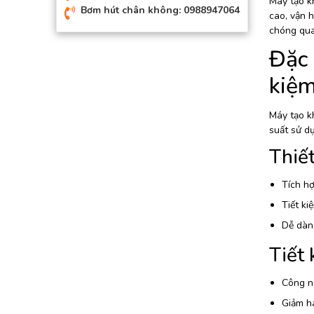
Máy tạo k
Bơm hút chân không: 0988947064
cao, vận h
chóng qua
Đặc 
kiệm
Máy tạo kh
suất sử dụ
Thiết
Tích hợ
Tiết ki
Dễ dàng
Tiết
Công ng
Giảm ha