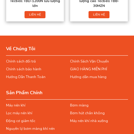
Tecbell TBD-1200N lưu lượng
lượng cao Tecbell TBB-
lớn
30MZN
LIÊN HỆ
LIÊN HỆ
Về Chúng Tôi
Chính sách đổi trả
Chính Sách Vận Chuyển
Chính sách bảo hành
GIAO HÀNG MIỄN PHÍ
Hướng Dẫn Thanh Toán
Hướng dẫn mua hàng
Sản Phẩm Chính
Máy nén khí
Bơm màng
Lọc máy nén khí
Bơm hút chân không
Động cơ giảm tốc
Máy nén khí nhà xưởng
Nguyên lý bơm màng khí nén