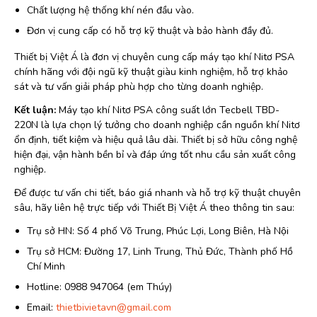
Chất lượng hệ thống khí nén đầu vào.
Đơn vị cung cấp có hỗ trợ kỹ thuật và bảo hành đầy đủ.
Thiết bị Việt Á là đơn vị chuyên cung cấp máy tạo khí Nitơ PSA
chính hãng với đội ngũ kỹ thuật giàu kinh nghiệm, hỗ trợ khảo
sát và tư vấn giải pháp phù hợp cho từng doanh nghiệp.
Kết luận:
Máy tạo khí Nitơ PSA công suất lớn Tecbell TBD-
220N là lựa chọn lý tưởng cho doanh nghiệp cần nguồn khí Nitơ
ổn định, tiết kiệm và hiệu quả lâu dài. Thiết bị sở hữu công nghệ
hiện đại, vận hành bền bỉ và đáp ứng tốt nhu cầu sản xuất công
nghiệp.
Để được tư vấn chi tiết, báo giá nhanh và hỗ trợ kỹ thuật chuyên
sâu, hãy liên hệ trực tiếp với Thiết Bị Việt Á theo thông tin sau:
Trụ sở HN: Số 4 phố Võ Trung, Phúc Lợi, Long Biên, Hà Nội
Trụ sở HCM: Đường 17, Linh Trung, Thủ Đức, Thành phố Hồ
Chí Minh
Hotline: 0988 947064 (em Thúy)
Email:
thietbivietavn@gmail.com