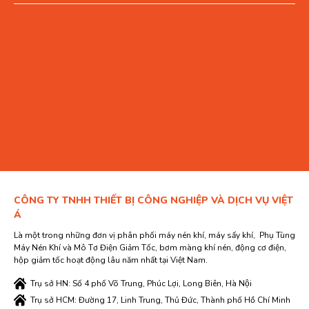
CÔNG TY TNHH THIẾT BỊ CÔNG NGHIỆP VÀ DỊCH VỤ VIỆT
Á
Là một trong những đơn vị phân phối máy nén khí, máy sấy khí, Phụ Tùng
Máy Nén Khí và Mô Tơ Điện Giảm Tốc, bơm màng khí nén, động cơ điện,
hộp giảm tốc hoạt động lâu năm nhất tại Việt Nam.
Trụ sở HN: Số 4 phố Võ Trung, Phúc Lợi, Long Biên, Hà Nội
Trụ sở HCM: Đường 17, Linh Trung, Thủ Đức, Thành phố Hồ Chí Minh