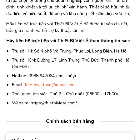
là lựa chọn lý tưởng cho doanh nghiệp cần nguồn khí Nitơ ổn
định, tinh khiết và tối ưu chi phí vận hành. Thiết bị sở hữu nhiều
ưu điểm về hiệu suất, độ bền và khả năng tiết kiệm điện vượt trội.
Hãy liên hệ trực tiếp với Thiết Bị Việt Á để được tư vấn chi tiết,
báo giá nhanh và hỗ trợ kỹ thuật tận nơi.
Hãy liên hệ trực tiếp với Thiết Bị Việt Á theo thông tin sau:
Trụ sở HN: Số 4 phố Võ Trung, Phúc Lợi, Long Biên, Hà Nội
Trụ sở HCM: Đường 17, Linh Trung, Thủ Đức, Thành phố Hồ
Chí Minh
Hotline: 0988 947064 (em Thúy)
Email:
thietbivietavn@gmail.com
Thời gian làm việc: Thứ 2 – Chủ nhật (08h00 – 17h00)
Website: https://thietbivieta.com/
Chính sách bán hàng