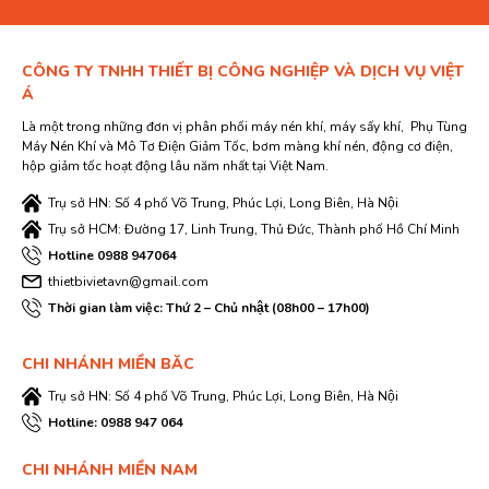
CÔNG TY TNHH THIẾT BỊ CÔNG NGHIỆP VÀ DỊCH VỤ VIỆT
Á
Là một trong những đơn vị phân phối máy nén khí, máy sấy khí, Phụ Tùng
Máy Nén Khí và Mô Tơ Điện Giảm Tốc, bơm màng khí nén, động cơ điện,
hộp giảm tốc hoạt động lâu năm nhất tại Việt Nam.
Trụ sở HN: Số 4 phố Võ Trung, Phúc Lợi, Long Biên, Hà Nội
Trụ sở HCM: Đường 17, Linh Trung, Thủ Đức, Thành phố Hồ Chí Minh
Hotline 0988 947064
thietbivietavn@gmail.com
Thời gian làm việc: Thứ 2 – Chủ nhật (08h00 – 17h00)
CHI NHÁNH MIỀN BĂC
Trụ sở HN: Số 4 phố Võ Trung, Phúc Lợi, Long Biên, Hà Nội
Hotline: 0988 947 064
CHI NHÁNH MIỀN NAM