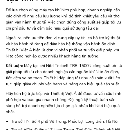
Để lựa chọn đúng máy tạo khí Nitơ phù hợp, doanh nghiệp cần
xác định rõ nhu cầu lưu lượng khí, độ tinh khiết yêu cầu và thời
gian vận hành thực tế. Việc chọn đúng công suất sẽ giúp tối ưu
chi phí đầu tư và đảm bảo hiệu quả sử dụng lâu dài.
Ngoài ra, nên ưu tiên đơn vị cung cấp uy tín, có hỗ trợ kỹ thuật
và bảo hành rõ ràng để đảm bảo hệ thống vận hành ổn định.
Thiết bị Việt Á hiện là đơn vị phân phối và tư vấn giải pháp khí
Nitơ công nghiệp được nhiều khách hàng tin tưởng.
Kết luận:
Máy tạo khí Nitơ Tecbell TBB-1500N công suất lớn là
giải pháp tối ưu cho doanh nghiệp cần nguồn khí Nitơ ổn định,
tiết kiệm và an toàn. Thiết bị đáp ứng tốt nhu cầu sản xuất liên
tục, giúp giảm chi phí vận hành và nâng cao hiệu quả sản xuất.
Hãy liên hệ trực tiếp với Thiết Bị Việt Á để được tư vấn cấu hình
phù hợp và báo giá nhanh chóng. Đội ngũ kỹ thuật luôn sẵn
sàng hỗ trợ doanh nghiệp lựa chọn giải pháp khí Nitơ hiệu quả
nhất.
Trụ sở HN: Số 4 phố Võ Trung, Phúc Lợi, Long Biên, Hà Nội
Trụ sở HCM: Đường 17, Linh Trung, Thủ Đức, Thành phố Hồ