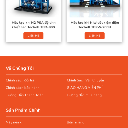
Máy tạo khí N2 PSA độ tinh
Máy tạo khí Nitơ tiết kiệm điện
khiết cao Tecbell TBD-90N
Tecbell TBZW-200N
LIÊN HỆ
LIÊN HỆ
Về Chúng Tôi
Chính sách đổi trả
Chính Sách Vận Chuyển
Chính sách bảo hành
GIAO HÀNG MIỄN PHÍ
Hướng Dẫn Thanh Toán
Hướng dẫn mua hàng
Sản Phẩm Chính
Máy nén khí
Bơm màng