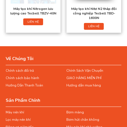
Máy tạo khí Nitrogen lưu
Máy tạo khí Nitơ N2 tháp đôi
lượng cao Tecbell TBZV-40N
công nghiệp Tecbell TBD-
1600N
LIÊN HỆ
LIÊN HỆ
Về Chúng Tôi
Chính sách đổi trả
Chính Sách Vận Chuyển
Chính sách bảo hành
GIAO HÀNG MIỄN PHÍ
Hướng Dẫn Thanh Toán
Hướng dẫn mua hàng
Sản Phẩm Chính
Máy nén khí
Bơm màng
Lọc máy nén khí
Bơm hút chân không