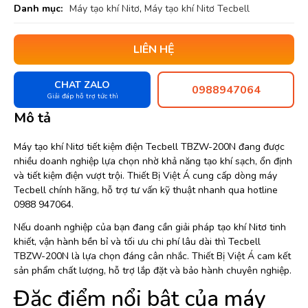
Danh mục:
Máy tạo khí Nitơ
,
Máy tạo khí Nitơ Tecbell
LIÊN HỆ
CHAT ZALO
0988947064
Giải đáp hỗ trợ tức thì
Mô tả
Máy tạo khí Nitơ tiết kiệm điện Tecbell TBZW-200N đang được
nhiều doanh nghiệp lựa chọn nhờ khả năng tạo khí sạch, ổn định
và tiết kiệm điện vượt trội. Thiết Bị Việt Á cung cấp dòng máy
Tecbell chính hãng, hỗ trợ tư vấn kỹ thuật nhanh qua hotline
0988 947064.
Nếu doanh nghiệp của bạn đang cần giải pháp tạo khí Nitơ tinh
khiết, vận hành bền bỉ và tối ưu chi phí lâu dài thì Tecbell
TBZW-200N là lựa chọn đáng cân nhắc. Thiết Bị Việt Á cam kết
sản phẩm chất lượng, hỗ trợ lắp đặt và bảo hành chuyên nghiệp.
Đặc điểm nổi bật của máy