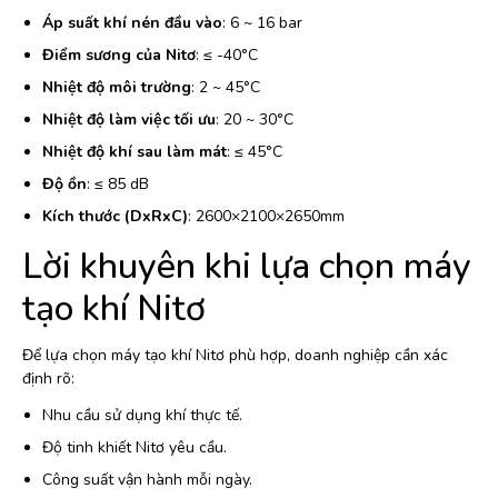
Áp suất khí nén đầu vào
: 6 ~ 16 bar
Điểm sương của Nitơ
: ≤ -40°C
Nhiệt độ môi trường
: 2 ~ 45°C
Nhiệt độ làm việc tối ưu
: 20 ~ 30°C
Nhiệt độ khí sau làm mát
: ≤ 45°C
Độ ồn
: ≤ 85 dB
Kích thước (DxRxC)
: 2600×2100×2650mm
Lời khuyên khi lựa chọn máy
tạo khí Nitơ
Để lựa chọn máy tạo khí Nitơ phù hợp, doanh nghiệp cần xác
định rõ:
Nhu cầu sử dụng khí thực tế.
Độ tinh khiết Nitơ yêu cầu.
Công suất vận hành mỗi ngày.