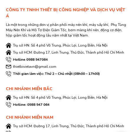
CÔNG TY TNHH THIẾT BỊ CÔNG NGHIỆP VÀ DỊCH VỤ VIỆT
Á
Là một trong những đơn vị phân phối máy nén khí, máy sấy khí, Phụ Tùng
Máy Nén Khí và Mô Tơ Điện Giảm Tốc, bơm màng khí nén, động cơ điện,
hộp giảm tốc hoạt động lâu năm nhất tại Việt Nam.
Trụ sở HN: Số 4 phố Võ Trung, Phúc Lợi, Long Biên, Hà Nội
Trụ sở HCM: Đường 17, Linh Trung, Thủ Đức, Thành phố Hồ Chí Minh
Hotline 0988 947064
thietbivietavn@gmail.com
Thời gian làm việc: Thứ 2 – Chủ nhật (08h00 – 17h00)
CHI NHÁNH MIỀN BĂC
Trụ sở HN: Số 4 phố Võ Trung, Phúc Lợi, Long Biên, Hà Nội
Hotline: 0988 947 064
CHI NHÁNH MIỀN NAM
Trụ sở HCM: Đường 17, Linh Trung, Thủ Đức, Thành phố Hồ Chí Minh