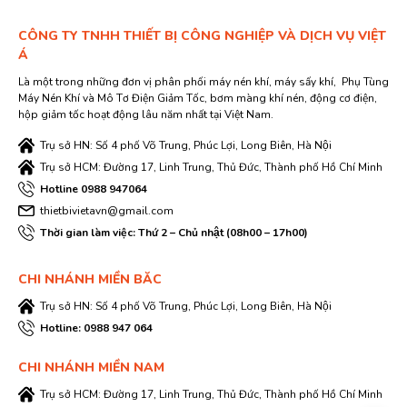
CÔNG TY TNHH THIẾT BỊ CÔNG NGHIỆP VÀ DỊCH VỤ VIỆT
Á
Là một trong những đơn vị phân phối máy nén khí, máy sấy khí, Phụ Tùng
Máy Nén Khí và Mô Tơ Điện Giảm Tốc, bơm màng khí nén, động cơ điện,
hộp giảm tốc hoạt động lâu năm nhất tại Việt Nam.
Trụ sở HN: Số 4 phố Võ Trung, Phúc Lợi, Long Biên, Hà Nội
Trụ sở HCM: Đường 17, Linh Trung, Thủ Đức, Thành phố Hồ Chí Minh
Hotline 0988 947064
thietbivietavn@gmail.com
Thời gian làm việc: Thứ 2 – Chủ nhật (08h00 – 17h00)
CHI NHÁNH MIỀN BĂC
Trụ sở HN: Số 4 phố Võ Trung, Phúc Lợi, Long Biên, Hà Nội
Hotline: 0988 947 064
CHI NHÁNH MIỀN NAM
Trụ sở HCM: Đường 17, Linh Trung, Thủ Đức, Thành phố Hồ Chí Minh