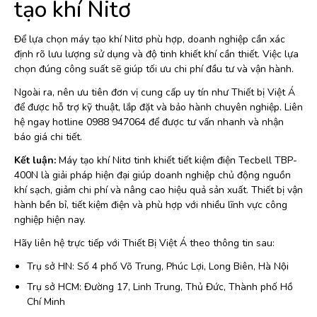
tạo khí Nitơ
Để lựa chọn máy tạo khí Nitơ phù hợp, doanh nghiệp cần xác
định rõ lưu lượng sử dụng và độ tinh khiết khí cần thiết. Việc lựa
chọn đúng công suất sẽ giúp tối ưu chi phí đầu tư và vận hành.
Ngoài ra, nên ưu tiên đơn vị cung cấp uy tín như Thiết bị Việt Á
để được hỗ trợ kỹ thuật, lắp đặt và bảo hành chuyên nghiệp. Liên
hệ ngay hotline 0988 947064 để được tư vấn nhanh và nhận
báo giá chi tiết.
Kết luận:
Máy tạo khí Nitơ tinh khiết tiết kiệm điện Tecbell TBP-
400N là giải pháp hiện đại giúp doanh nghiệp chủ động nguồn
khí sạch, giảm chi phí và nâng cao hiệu quả sản xuất. Thiết bị vận
hành bền bỉ, tiết kiệm điện và phù hợp với nhiều lĩnh vực công
nghiệp hiện nay.
Hãy liên hệ trực tiếp với Thiết Bị Việt Á theo thông tin sau:
Trụ sở HN: Số 4 phố Võ Trung, Phúc Lợi, Long Biên, Hà Nội
Trụ sở HCM: Đường 17, Linh Trung, Thủ Đức, Thành phố Hồ
Chí Minh