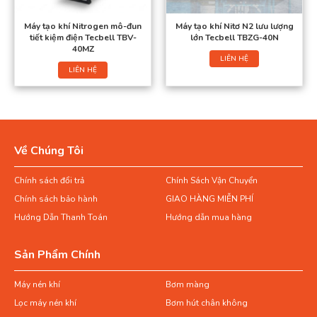
Máy tạo khí Nitrogen mô-đun
Máy tạo khí Nitơ N2 lưu lượng
tiết kiệm điện Tecbell TBV-
lớn Tecbell TBZG-40N
40MZ
LIÊN HỆ
LIÊN HỆ
Về Chúng Tôi
Chính sách đổi trả
Chính Sách Vận Chuyển
Chính sách bảo hành
GIAO HÀNG MIỄN PHÍ
Hướng Dẫn Thanh Toán
Hướng dẫn mua hàng
Sản Phẩm Chính
Máy nén khí
Bơm màng
Lọc máy nén khí
Bơm hút chân không