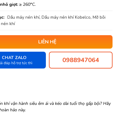
nhỏ giọt:
≥ 260°C.
c:
Dầu máy nén khí
,
Dầu máy nén khí Kobelco
,
Mỡ bôi
 nén khí
LIÊN HỆ
CHAT ZALO
0988947064
ải đáp hỗ trợ tức thì
khí vận hành siêu êm ái và kéo dài tuổi thọ gấp bội? Hãy
 hoàn hảo này.