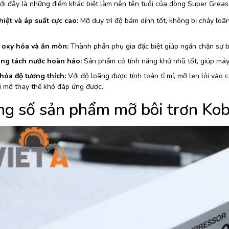
ưới đây là những điểm khác biệt làm nên tên tuổi của dòng Super Greas
iệt và áp suất cực cao:
Mỡ duy trì độ bám dính tốt, không bị chảy loãn
oxy hóa và ăn mòn:
Thành phần phụ gia đặc biệt giúp ngăn chặn sự biế
ng tách nước hoàn hảo:
Sản phẩm có tính năng khử nhũ tốt, giúp máy
 hóa độ tương thích:
Với độ loãng được tính toán tỉ mỉ, mỡ len lỏi vào 
i mỡ thay thế khó đáp ứng được.
ng số sản phẩm mỡ bôi trơn K