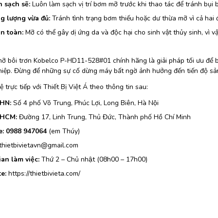
h sạch sẽ:
Luôn làm sạch vị trí bơm mỡ trước khi thao tác để tránh bụi
g lượng vừa đủ:
Tránh tình trạng bơm thiếu hoặc dư thừa mỡ vì cả hai
an toàn:
Mỡ có thể gây dị ứng da và độc hại cho sinh vật thủy sinh, vì 
ỡ bôi trơn Kobelco P-HD11-528#01 chính hãng là giải pháp tối ưu để bả
iệp. Đừng để những sự cố dừng máy bất ngờ ảnh hưởng đến tiến độ sản
ệ trực tiếp với Thiết Bị Việt Á theo thông tin sau:
 HN:
Số 4 phố Võ Trung, Phúc Lợi, Long Biên, Hà Nội
 HCM:
Đường 17, Linh Trung, Thủ Đức, Thành phố Hồ Chí Minh
e:
0988 947064
(em Thúy)
thietbivietavn@gmail.com
ian làm việc:
Thứ 2 – Chủ nhật (08h00 – 17h00)
e:
https://thietbivieta.com/