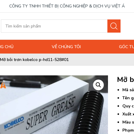
CÔNG TY TNHH THIẾT BỊ CÔNG NGHIỆP & DỊCH VỤ VIỆT Á
G CHỦ
VỀ CHÚNG TÔI
GÓC T
Mỡ bôi trơn kobelco p-hd11-528#01
Mỡ b
Mã sả
Tên g
Quy c
Xuất 
Màu s
Phạm 