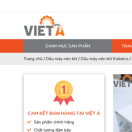
DANH MỤC SẢN PHẨM
TRAN
MÁY NÉN KHÍ
Trang chủ
/
Dầu máy nén khí
/
Dầu máy nén khí Kobelco
/
PHỤ TÙNG MÁY NÉN KHÍ
LỌC MÁY NÉN KHÍ
DẦU MÁY NÉN KHÍ
DÂY HƠI, ỐNG HƠI
MÁY SẤY KHÍ
CAM KẾT BÁN HÀNG TẠI VIỆT Á
BÌNH CHỨA KHÍ NÉN
Sản phẩm chính hãng
BƠM MÀNG KHÍ NÉN
Chất lượng đảm bảo