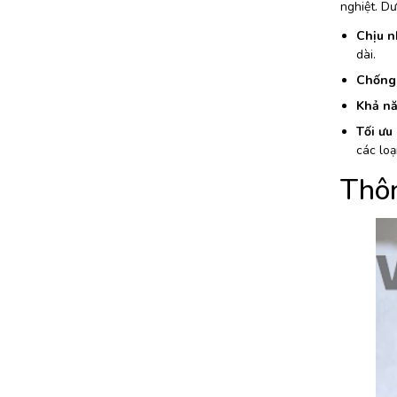
nghiệt. D
Chịu nh
dài.
Chống 
Khả nă
Tối ưu
các loạ
Thô