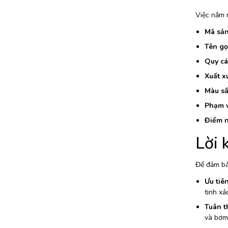
Việc nắm 
Mã sản
Tên gọ
Quy cá
Xuất xứ
Màu sắ
Phạm v
Điểm n
Lời 
Để đảm bả
Ưu tiê
tinh xả
Tuân t
và bơm 