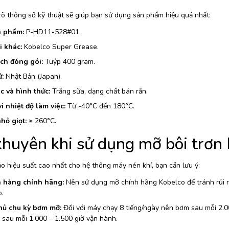
rõ thông số kỹ thuật sẽ giúp bạn sử dụng sản phẩm hiệu quả nhất:
 phẩm:
P-HD11-528#01.
i khác:
Kobelco Super Grease.
ch đóng gói:
Tuýp 400 gram.
:
Nhật Bản (Japan).
c và hình thức:
Trắng sữa, dạng chất bán rắn.
i nhiệt độ làm việc:
Từ -40°C đến 180°C.
hỏ giọt:
≥ 260°C.
khuyên khi sử dụng mỡ bôi trơn
o hiệu suất cao nhất cho hệ thống máy nén khí, bạn cần lưu ý:
n hàng chính hãng:
Nên sử dụng mỡ chính hãng Kobelco để tránh rủi ro
o.
hủ chu kỳ bơm mỡ:
Đối với máy chạy 8 tiếng/ngày nên bơm sau mỗi 2.00
sau mỗi 1.000 – 1.500 giờ vận hành.