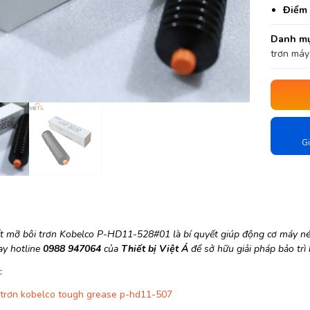
Điểm 
Danh mụ
trơn máy
Gi
ết mỡ bôi trơn Kobelco P-HD11-528#01 là bí quyết giúp động cơ máy nén 
ay hotline
0988 947064
của
Thiết bị Việt Á
để sở hữu giải pháp bảo trì
:
 trơn kobelco tough grease p-hd11-507