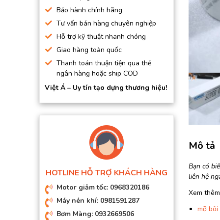
BƠM HÚT CHÂN KHÔNG
Bảo hành chính hãng
Tư vấn bán hàng chuyên nghiệp
BƠM ĐỊNH LƯỢNG
Hỗ trợ kỹ thuật nhanh chóng
MOTOR, HỘP GIẢM TỐC
Giao hàng toàn quốc
MÁY TẠO KHÍ NITO
Thanh toán thuận tiện qua thẻ
ngân hàng hoặc ship COD
Việt Á – Uy tín tạo dựng thương hiệu!
Mô tả
Bạn có bi
HOTLINE HỖ TRỢ KHÁCH HÀNG
liên hệ ng
Motor giảm tốc: 0968320186
Xem thêm
Máy nén khí: 0981591287
mỡ bôi
Bơm Màng: 0932669506