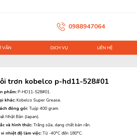
0988947064
Ư VẤN
DỊCH VỤ
LIÊN HỆ
ôi trơn kobelco p-hd11-528#01
n phẩm:
P-HD11-528#01.
ọi khác:
Kobelco Super Grease.
ách đóng gói:
Tuýp 400 gram.
xứ:
Nhật Bản (Japan).
ắc và hình thức:
Trắng sữa, dạng chất bán rắn.
vi nhiệt độ làm việc:
Từ -40°C đến 180°C.