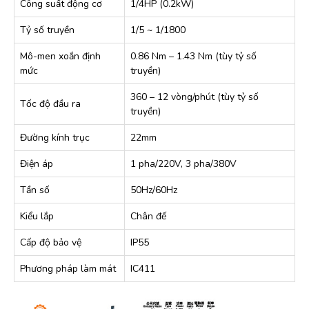
Công suất động cơ
1/4HP (0.2kW)
Tỷ số truyền
1/5 ~ 1/1800
Mô-men xoắn định
0.86 Nm – 1.43 Nm (tùy tỷ số
mức
truyền)
360 – 12 vòng/phút (tùy tỷ số
Tốc độ đầu ra
truyền)
Đường kính trục
22mm
Điện áp
1 pha/220V, 3 pha/380V
Tần số
50Hz/60Hz
Kiểu lắp
Chân đế
Cấp độ bảo vệ
IP55
Phương pháp làm mát
IC411