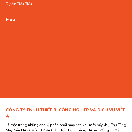
Dự Án Tiêu Biểu
Map
CÔNG TY TNHH THIẾT BỊ CÔNG NGHIỆP VÀ DỊCH VỤ VIỆT
Á
Là một trong những đơn vị phân phối máy nén khí, máy sấy khí, Phụ Tùng
Máy Nén Khí và Mô Tơ Điện Giảm Tốc, bơm màng khí nén, động cơ điện,