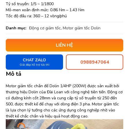
Tỷ số truyền: 1/5 ~ 1/1800
Mô-men xoắn định mức: 0.86 Nm – 1.43 Nm
Tốc độ đầu ra: 360 – 12 vòng/phú
Danh mục:
Động cơ giảm tốc
,
Motor giảm tốc Dolin
LIÊN HỆ
CHAT ZALO
0988947064
Giải đáp hỗ trợ tức thì
Mô tả
Motor giảm tốc chân đế Dolin 1/4HP (200W) được sản xuất bởi
thương hiệu Dolin của Đài Loan với công nghệ tiên tiến. Động cơ
có đường kính cốt 28mm và cung cấp tỷ số truyền từ 250 đến
500, được thiết kế để chạy với dòng điện 3 pha. Motor giảm tốc
là lựa chọn lý tưởng cho các ứng dụng công nghiệp nhờ vào
thiết kế chắc chắn và hiệu quả hoạt động cao.