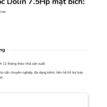
c Dolin 7.5Hp mặt bích:
 cao.
àng
h 12 tháng theo nhà sản xuất.
tư vấn chuyên nghiệp, đa dạng kênh, liên hệ hỗ trợ báo
nh.