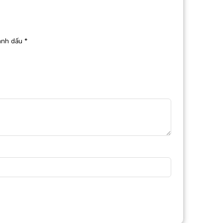
ánh dấu
*