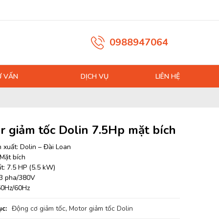
0988947064
Ư VẤN
DỊCH VỤ
LIÊN HỆ
r giảm tốc Dolin 7.5Hp mặt bích
 xuất: Dolin – Đài Loan
 Mặt bích
t: 7.5 HP (5.5 kW)
 3 pha/380V
50Hz/60Hz
c:
Động cơ giảm tốc
,
Motor giảm tốc Dolin