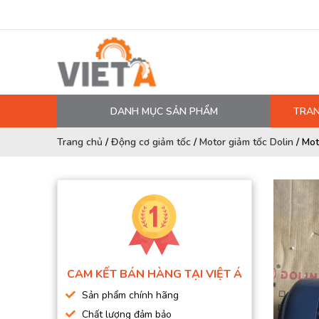
DANH MỤC SẢN PHẨM
TRAN
MÁY NÉN KHÍ
Trang chủ
/
Động cơ giảm tốc
/
Motor giảm tốc Dolin
/
Mot
PHỤ TÙNG MÁY NÉN KHÍ
LỌC MÁY NÉN KHÍ
DẦU MÁY NÉN KHÍ
DÂY HƠI, ỐNG HƠI
MÁY SẤY KHÍ
CAM KẾT BÁN HÀNG TẠI VIỆT Á
BÌNH CHỨA KHÍ NÉN
Sản phẩm chính hãng
BƠM MÀNG KHÍ NÉN
Chất lượng đảm bảo