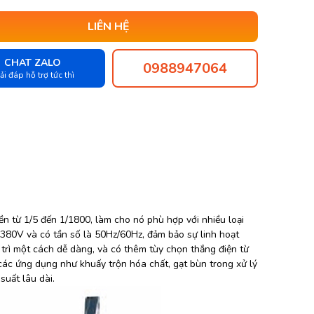
LIÊN HỆ
CHAT ZALO
0988947064
ải đáp hỗ trợ tức thì
ền từ 1/5 đến 1/1800, làm cho nó phù hợp với nhiều loại
380V và có tần số là 50Hz/60Hz, đảm bảo sự linh hoạt
o trì một cách dễ dàng, và có thêm tùy chọn thắng điện từ
ác ứng dụng như khuấy trộn hóa chất, gạt bùn trong xử lý
suất lâu dài.