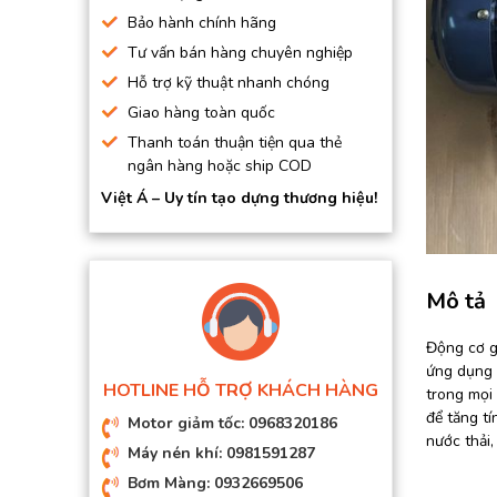
BƠM HÚT CHÂN KHÔNG
Bảo hành chính hãng
Tư vấn bán hàng chuyên nghiệp
BƠM ĐỊNH LƯỢNG
Hỗ trợ kỹ thuật nhanh chóng
MOTOR, HỘP GIẢM TỐC
Giao hàng toàn quốc
MÁY TẠO KHÍ NITO
Thanh toán thuận tiện qua thẻ
ngân hàng hoặc ship COD
Việt Á – Uy tín tạo dựng thương hiệu!
Mô tả
Động cơ gi
ứng dụng 
HOTLINE HỖ TRỢ KHÁCH HÀNG
trong mọi 
để tăng t
Motor giảm tốc: 0968320186
nước thải,
Máy nén khí: 0981591287
Bơm Màng: 0932669506