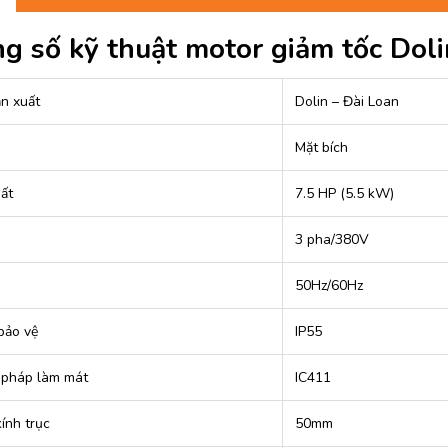
g số kỹ thuật motor giảm tốc Doli
n xuất
Dolin – Đài Loan
Mặt bích
ất
7.5 HP (5.5 kW)
3 pha/380V
50Hz/60Hz
bảo vệ
IP55
pháp làm mát
IC411
ính trục
50mm