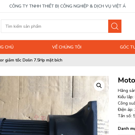
CÔNG TY TNHH THIẾT BỊ CÔNG NGHIỆP & DỊCH VỤ VIỆT Á
G CHỦ
VỀ CHÚNG TÔI
GÓC T
or giảm tốc Dolin 7.5Hp mặt bích
Moto
Hãng sản
Kiểu lắp:
Công suấ
Điện áp:
Tần số: 
Danh mụ