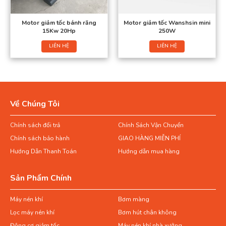
Motor giảm tốc bánh răng
Motor giảm tốc Wanshsin mini
15Kw 20Hp
250W
LIÊN HỆ
LIÊN HỆ
Về Chúng Tôi
Chính sách đổi trả
Chính Sách Vận Chuyển
Chính sách bảo hành
GIAO HÀNG MIỄN PHÍ
Hướng Dẫn Thanh Toán
Hướng dẫn mua hàng
Sản Phẩm Chính
Máy nén khí
Bơm màng
Lọc máy nén khí
Bơm hút chân không
Động cơ giảm tốc
Máy nén khí nhà xưởng