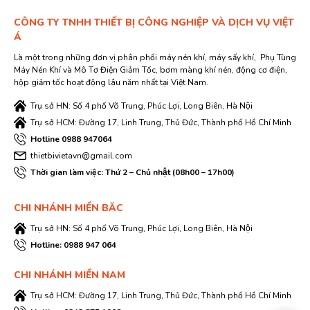
CÔNG TY TNHH THIẾT BỊ CÔNG NGHIỆP VÀ DỊCH VỤ VIỆT
Á
Là một trong những đơn vị phân phối máy nén khí, máy sấy khí, Phụ Tùng
Máy Nén Khí và Mô Tơ Điện Giảm Tốc, bơm màng khí nén, động cơ điện,
hộp giảm tốc hoạt động lâu năm nhất tại Việt Nam.
Trụ sở HN: Số 4 phố Võ Trung, Phúc Lợi, Long Biên, Hà Nội
Trụ sở HCM: Đường 17, Linh Trung, Thủ Đức, Thành phố Hồ Chí Minh
Hotline 0988 947064
thietbivietavn@gmail.com
Thời gian làm việc: Thứ 2 – Chủ nhật (08h00 – 17h00)
CHI NHÁNH MIỀN BĂC
Trụ sở HN: Số 4 phố Võ Trung, Phúc Lợi, Long Biên, Hà Nội
Hotline: 0988 947 064
CHI NHÁNH MIỀN NAM
Trụ sở HCM: Đường 17, Linh Trung, Thủ Đức, Thành phố Hồ Chí Minh