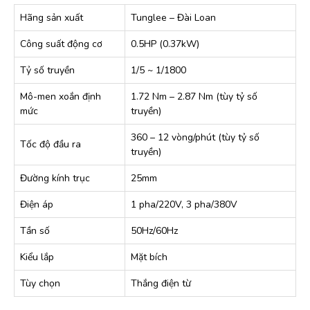
Hãng sản xuất
Tunglee – Đài Loan
Công suất động cơ
0.5HP (0.37kW)
Tỷ số truyền
1/5 ~ 1/1800
Mô-men xoắn định
1.72 Nm – 2.87 Nm (tùy tỷ số
mức
truyền)
360 – 12 vòng/phút (tùy tỷ số
Tốc độ đầu ra
truyền)
Đường kính trục
25mm
Điện áp
1 pha/220V, 3 pha/380V
Tần số
50Hz/60Hz
Kiểu lắp
Mặt bích
Tùy chọn
Thắng điện từ