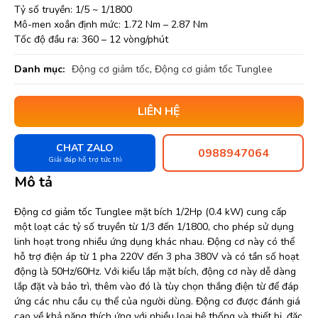
Tỷ số truyền: 1/5 ~ 1/1800
Mô-men xoắn định mức: 1.72 Nm – 2.87 Nm
Tốc độ đầu ra: 360 – 12 vòng/phút
Danh mục:
Động cơ giảm tốc
,
Động cơ giảm tốc Tunglee
LIÊN HỆ
CHAT ZALO
0988947064
Giải đáp hỗ trợ tức thì
Mô tả
Động cơ giảm tốc Tunglee mặt bích 1/2Hp (0.4 kW) cung cấp
một loạt các tỷ số truyền từ 1/3 đến 1/1800, cho phép sử dụng
linh hoạt trong nhiều ứng dụng khác nhau. Động cơ này có thể
hỗ trợ điện áp từ 1 pha 220V đến 3 pha 380V và có tần số hoạt
động là 50Hz/60Hz. Với kiểu lắp mặt bích, động cơ này dễ dàng
lắp đặt và bảo trì, thêm vào đó là tùy chọn thắng điện từ để đáp
ứng các nhu cầu cụ thể của người dùng. Động cơ được đánh giá
cao về khả năng thích ứng với nhiều loại hệ thống và thiết bị, đặc