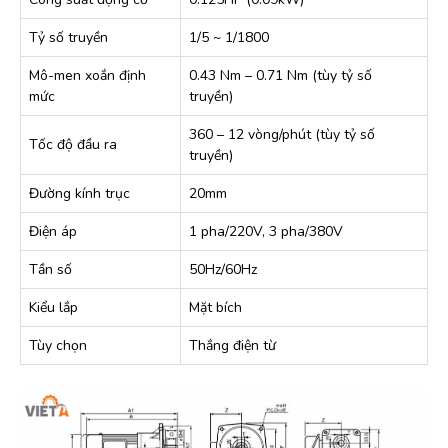
Tỷ số truyền
1/5 ~ 1/1800
Mô-men xoắn định
0.43 Nm – 0.71 Nm (tùy tỷ số
mức
truyền)
360 – 12 vòng/phút (tùy tỷ số
Tốc độ đầu ra
truyền)
Đường kính trục
20mm
Điện áp
1 pha/220V, 3 pha/380V
Tần số
50Hz/60Hz
Kiểu lắp
Mặt bích
Tùy chọn
Thắng điện từ