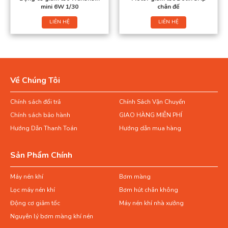
mini 6W 1/30
chân đế
LIÊN HỆ
LIÊN HỆ
Về Chúng Tôi
Chính sách đổi trả
Chính Sách Vận Chuyển
Chính sách bảo hành
GIAO HÀNG MIỄN PHÍ
Hướng Dẫn Thanh Toán
Hướng dẫn mua hàng
Sản Phẩm Chính
Máy nén khí
Bơm màng
Lọc máy nén khí
Bơm hút chân không
Động cơ giảm tốc
Máy nén khí nhà xưởng
Nguyên lý bơm màng khí nén