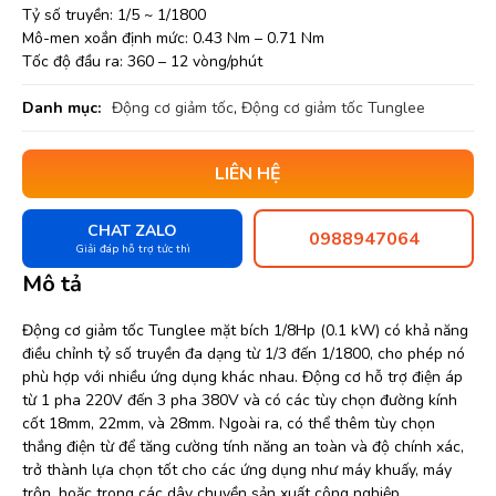
Tỷ số truyền: 1/5 ~ 1/1800
Mô-men xoắn định mức: 0.43 Nm – 0.71 Nm
Tốc độ đầu ra: 360 – 12 vòng/phút
Danh mục:
Động cơ giảm tốc
,
Động cơ giảm tốc Tunglee
LIÊN HỆ
CHAT ZALO
0988947064
Giải đáp hỗ trợ tức thì
Mô tả
Động cơ giảm tốc Tunglee mặt bích 1/8Hp (0.1 kW) có khả năng
điều chỉnh tỷ số truyền đa dạng từ 1/3 đến 1/1800, cho phép nó
phù hợp với nhiều ứng dụng khác nhau. Động cơ hỗ trợ điện áp
từ 1 pha 220V đến 3 pha 380V và có các tùy chọn đường kính
cốt 18mm, 22mm, và 28mm. Ngoài ra, có thể thêm tùy chọn
thắng điện từ để tăng cường tính năng an toàn và độ chính xác,
trở thành lựa chọn tốt cho các ứng dụng như máy khuấy, máy
trộn, hoặc trong các dây chuyền sản xuất công nghiệp​