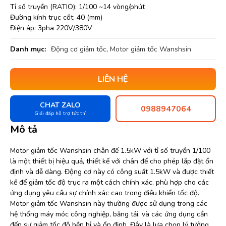
Tỉ số truyền (RATIO): 1/100 ~14 vòng/phút
Đường kính trục cốt: 40 (mm)
Điện áp: 3pha 220V/380V
Danh mục:
Động cơ giảm tốc
,
Motor giảm tốc Wanshsin
LIÊN HỆ
CHAT ZALO
0988947064
Giải đáp hỗ trợ tức thì
Mô tả
Motor giảm tốc Wanshsin chân đế 1.5kW với tỉ số truyền 1/100
là một thiết bị hiệu quả, thiết kế với chân đế cho phép lắp đặt ổn
định và dễ dàng. Động cơ này có công suất 1.5kW và được thiết
kế để giảm tốc độ trục ra một cách chính xác, phù hợp cho các
ứng dụng yêu cầu sự chính xác cao trong điều khiển tốc độ.
Motor giảm tốc Wanshsin này thường được sử dụng trong các
hệ thống máy móc công nghiệp, băng tải, và các ứng dụng cần
đến sự giảm tốc độ bền bỉ và ổn định. Đây là lựa chọn lý tưởng