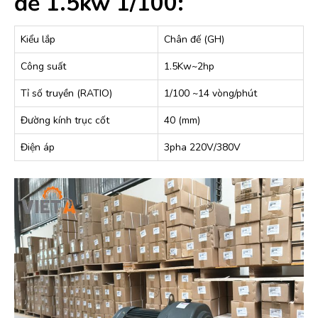
đế 1.5kw 1/100:
Kiểu lắp
Chân đế (GH)
Công suất
1.5Kw~2hp
Tỉ số truyền (RATIO)
1/100 ~14 vòng/phút
Đường kính trục cốt
40 (mm)
Điện áp
3pha 220V/380V