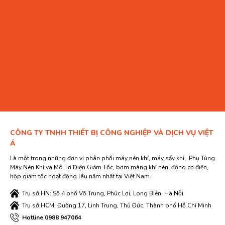
CÔNG TY TNHH THIẾT BỊ CÔNG NGHIỆP VÀ DỊCH VỤ VIỆT
Á
Là một trong những đơn vị phân phối máy nén khí, máy sấy khí, Phụ Tùng
Máy Nén Khí và Mô Tơ Điện Giảm Tốc, bơm màng khí nén, động cơ điện,
hộp giảm tốc hoạt động lâu năm nhất tại Việt Nam.
Trụ sở HN: Số 4 phố Võ Trung, Phúc Lợi, Long Biên, Hà Nội
Trụ sở HCM: Đường 17, Linh Trung, Thủ Đức, Thành phố Hồ Chí Minh
Hotline 0988 947064