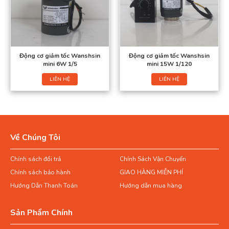
Động cơ giảm tốc Wanshsin
Động cơ giảm tốc Wanshsin
mini 6W 1/5
mini 15W 1/120
LIÊN HỆ
LIÊN HỆ
Về Chúng Tôi
Chính sách đổi trả
Chính Sách Vận Chuyển
Chính sách bảo hành
GIAO HÀNG MIỄN PHÍ
Hướng Dẫn Thanh Toán
Hướng dẫn mua hàng
Sản Phẩm Chính