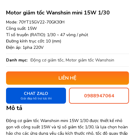
Motor giảm tốc Wanshsin mini 15W 1/30
Mode: 70YT15GV22-70GK30H
Công suất: 15W
Tỉ số truyền (RATIO): 1/30 ~ 47 vòng / phút
Đường kính trục cốt: 10 (mm)
Điện áp: 1pha 220V
Danh mục:
Động cơ giảm tốc
,
Motor giảm tốc Wanshsin
LIÊN HỆ
CHAT ZALO
0988947064
Giải đáp hỗ trợ tức thì
Mô tả
Động cơ giảm tốc Wanshsin mini 15W 1/30 được thiết kế nhỏ
gọn với công suất 15W và tỷ số giảm tốc 1/30, là lựa chọn hoàn
hảo cho các ứng dụng yêu cầu kích thước nhỏ, tốc độ quay thấp