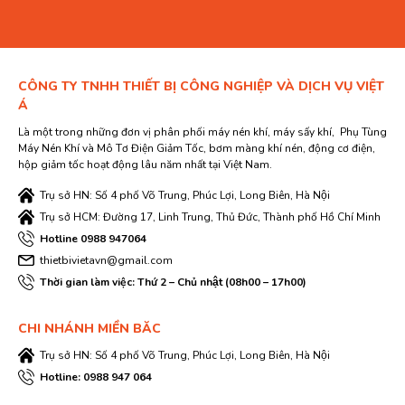
CÔNG TY TNHH THIẾT BỊ CÔNG NGHIỆP VÀ DỊCH VỤ VIỆT
Á
Là một trong những đơn vị phân phối máy nén khí, máy sấy khí, Phụ Tùng
Máy Nén Khí và Mô Tơ Điện Giảm Tốc, bơm màng khí nén, động cơ điện,
hộp giảm tốc hoạt động lâu năm nhất tại Việt Nam.
Trụ sở HN: Số 4 phố Võ Trung, Phúc Lợi, Long Biên, Hà Nội
Trụ sở HCM: Đường 17, Linh Trung, Thủ Đức, Thành phố Hồ Chí Minh
Hotline 0988 947064
thietbivietavn@gmail.com
Thời gian làm việc: Thứ 2 – Chủ nhật (08h00 – 17h00)
CHI NHÁNH MIỀN BĂC
Trụ sở HN: Số 4 phố Võ Trung, Phúc Lợi, Long Biên, Hà Nội
Hotline: 0988 947 064