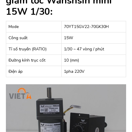
giảm tốc Wanshsin mini
15W 1/30:
Mode
70YT15GV22-70GK30H
Công suất
15W
Tỉ số truyền (RATIO)
1/30 ~ 47 vòng / phút
Đường kính trục cốt
10 (mm)
Điện áp
1pha 220V