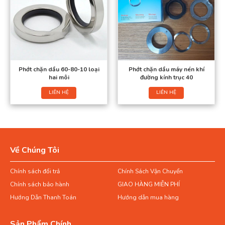
Phớt chặn dầu 60-80-10 loại
Phớt chặn dầu máy nén khí
hai môi
đường kính trục 40
LIÊN HỆ
LIÊN HỆ
Về Chúng Tôi
Chính sách đổi trả
Chính Sách Vận Chuyển
Chính sách bảo hành
GIAO HÀNG MIỄN PHÍ
Hướng Dẫn Thanh Toán
Hướng dẫn mua hàng
Sản Phẩm Chính