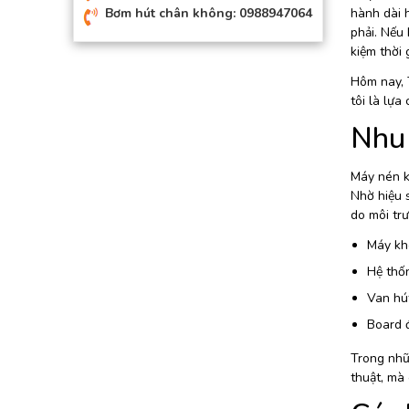
hành dài h
Bơm hút chân không: 0988947064
phải. Nếu 
kiệm thời 
Hôm nay, 
tôi là lựa
Nhu 
Máy nén k
Nhờ hiệu s
do môi tr
Máy kh
Hệ thố
Van hút
Board đ
Trong nhữ
thuật, mà 