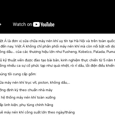
iệt Á là đơn vị sửa chữa máy nén khí uy tín tại Hà Nội và trên toàn qu
đến nay, Việt Á không chỉ phân phối máy nén khí mà còn nổi bật với dị
hông dầu… của các thương hiệu lớn như Fusheng, Kobelco, Palada, Pum
ũ kỹ thuật viên được đào tạo bài bản, kinh nghiệm thực chiến từ 5 năm 
ông nhiều ca sự cố phức tạp như quá nhiệt, rò rỉ dầu, lỗi điện điều khi
húng tôi cung cấp gồm:
a máy nén khí trục vít, piston, không dầu,…
ỡng định kỳ theo chuẩn nhà máy
t hệ thống máy nén khí toàn xưởng
p linh kiện, phụ tùng chính hãng
uê máy nén khí công suất lớn theo ngày/tháng