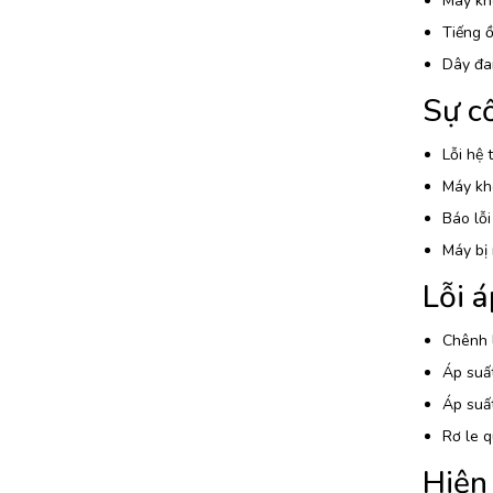
Máy kh
Tiếng ồ
Dây đai
Sự cố
Lỗi hệ 
Máy kh
Báo lỗi
Máy bị
Lỗi á
Chênh l
Áp suất
Áp suất
Rơ le q
Hiện