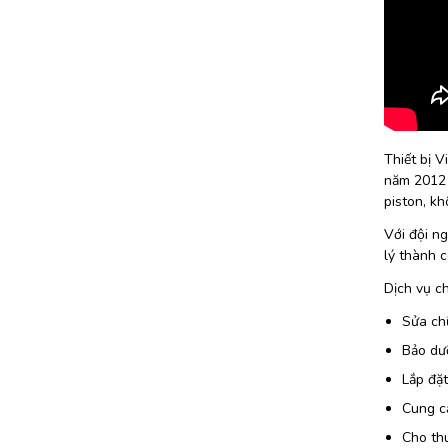
Thiết bị V
năm 2012 
piston, k
Với đội ng
lý thành c
Dịch vụ c
Sửa chữ
Bảo dư
Lắp đặ
Cung cấ
Cho th