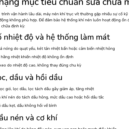
hạng mục tiêu chuẩn sửa chữa 
trình vận hành lâu dài, máy nén khí trục vít thường gặp nhiều sự cố kỹ
 động không phù hợp. Để đảm bảo hệ thống khí nén luôn hoạt động ổn đị
 chữa định kỳ:
ố nhiệt độ và hệ thống làm mát
 nóng do quạt yếu, két tản nhiệt bẩn hoặc cảm biến nhiệt hỏng
 hằng nhiệt khiến nhiệt độ không ổn định
keo do nhiệt độ cao, không thay đúng chu kỳ
ọc, dầu và hồi dầu
ọc gió, lọc dầu, lọc tách dầu gây giảm áp, tăng nhiệt
 khí nén do tách dầu hỏng, mức dầu cao hoặc hồi dầu tắc
 dầu kẹt, dầu không hồi về bình
ầu nén và cơ khí