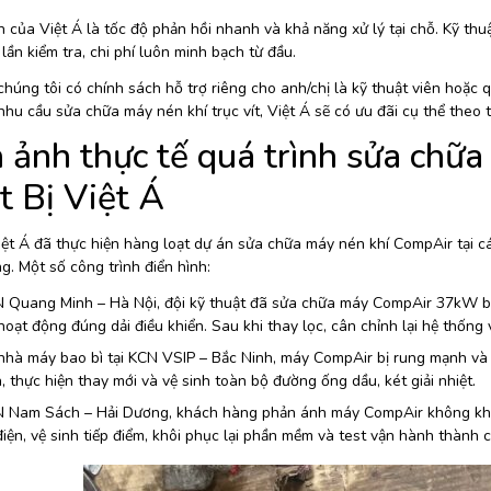
của Việt Á là tốc độ phản hồi nhanh và khả năng xử lý tại chỗ. Kỹ thuậ
lần kiểm tra, chi phí luôn minh bạch từ đầu.
chúng tôi có chính sách hỗ trợ riêng cho anh/chị là kỹ thuật viên hoặc q
nhu cầu sửa chữa máy nén khí trục vít, Việt Á sẽ có ưu đãi cụ thể theo
 ảnh thực tế quá trình sửa chữ
t Bị Việt Á
iệt Á đã thực hiện hàng loạt dự án sửa chữa máy nén khí CompAir tại cá
. Một số công trình điển hình:
N Quang Minh – Hà Nội, đội kỹ thuật đã sửa chữa máy CompAir 37kW bá
oạt động đúng dải điều khiển. Sau khi thay lọc, cân chỉnh lại hệ thống v
hà máy bao bì tại KCN VSIP – Bắc Ninh, máy CompAir bị rung mạnh và 
, thực hiện thay mới và vệ sinh toàn bộ đường ống dầu, két giải nhiệt.
 Nam Sách – Hải Dương, khách hàng phản ánh máy CompAir không khởi đ
iện, vệ sinh tiếp điểm, khôi phục lại phần mềm và test vận hành thành 