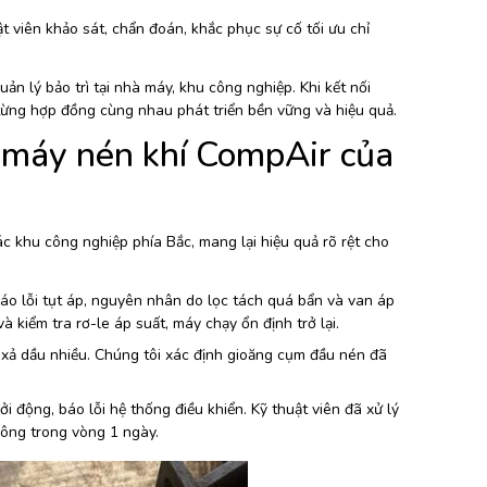
t viên khảo sát, chẩn đoán, khắc phục sự cố tối ưu chỉ
uản lý bảo trì tại nhà máy, khu công nghiệp. Khi kết nối
 từng hợp đồng cùng nhau phát triển bền vững và hiệu quả.
a máy nén khí CompAir của
c khu công nghiệp phía Bắc, mang lại hiệu quả rõ rệt cho
o lỗi tụt áp, nguyên nhân do lọc tách quá bẩn và van áp
à kiểm tra rơ-le áp suất, máy chạy ổn định trở lại.
xả dầu nhiều. Chúng tôi xác định gioăng cụm đầu nén đã
ộng, báo lỗi hệ thống điều khiển. Kỹ thuật viên đã xử lý
công trong vòng 1 ngày.