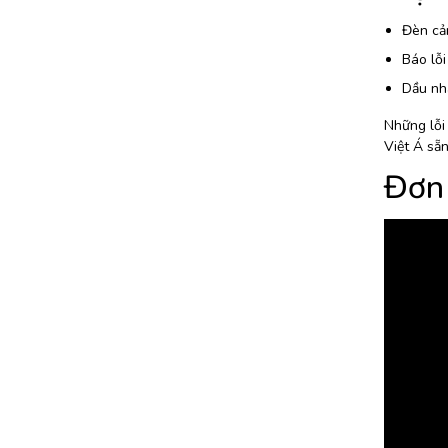
Đèn cản
Báo lỗi
Dầu nha
Những lỗi 
Việt Á sẵn
Đơn 