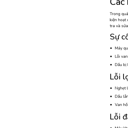
Các 
Trong quá 
kiện hoạt
tra và sửa
Sự c
Máy quá
Lỗi van
Dầu bị 
Lỗi l
Nghẹt l
Dầu lẫn
Van hồi
Lỗi đ