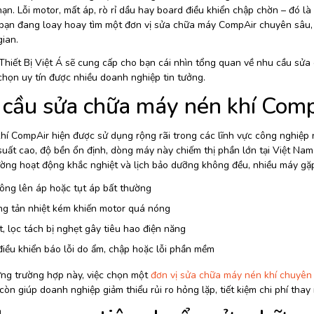
ạn. Lỗi motor, mất áp, rò rỉ dầu hay board điều khiển chập chờn – đó 
bạn đang loay hoay tìm một đơn vị sửa chữa máy CompAir chuyên sâu, có 
gian.
Thiết Bị Việt Á sẽ cung cấp cho bạn cái nhìn tổng quan về nhu cầu sửa
 chọn uy tín được nhiều doanh nghiệp tin tưởng.
cầu sửa chữa máy nén khí Com
hí CompAir hiện được sử dụng rộng rãi trong các lĩnh vực công nghiệp 
uất cao, độ bền ổn định, dòng máy này chiếm thị phần lớn tại Việt Nam 
ường hoạt động khắc nghiệt và lịch bảo dưỡng không đều, nhiều máy gặp
ông lên áp hoặc tụt áp bất thường
ng tản nhiệt kém khiến motor quá nóng
, lọc tách bị nghẹt gây tiêu hao điện năng
iều khiển báo lỗi do ẩm, chập hoặc lỗi phần mềm
ng trường hợp này, việc chọn một
đơn vị sửa chữa máy nén khí chuyên
còn giúp doanh nghiệp giảm thiểu rủi ro hỏng lặp, tiết kiệm chi phí thay