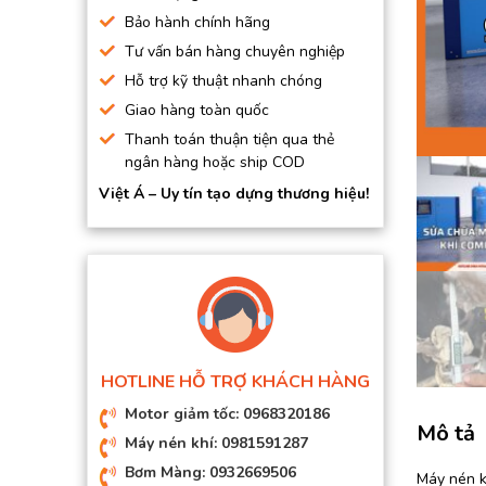
BƠM HÚT CHÂN KHÔNG
Bảo hành chính hãng
Tư vấn bán hàng chuyên nghiệp
BƠM ĐỊNH LƯỢNG
Hỗ trợ kỹ thuật nhanh chóng
MOTOR, HỘP GIẢM TỐC
Giao hàng toàn quốc
MÁY TẠO KHÍ NITO
Thanh toán thuận tiện qua thẻ
ngân hàng hoặc ship COD
Việt Á – Uy tín tạo dựng thương hiệu!
HOTLINE HỖ TRỢ KHÁCH HÀNG
Motor giảm tốc: 0968320186
Mô tả
Máy nén khí: 0981591287
Bơm Màng: 0932669506
Máy nén kh