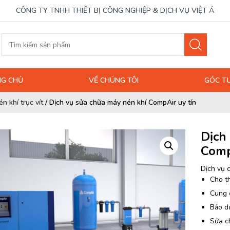
CÔNG TY TNHH THIẾT BỊ CÔNG NGHIỆP & DỊCH VỤ VIỆT Á
G CHỦ
VỀ CHÚNG TÔI
GÓC T
n khí trục vít
/
Dịch vụ sửa chữa máy nén khí CompAir uy tín
Dịch
Comp
Dịch vụ 
Cho t
Cung 
Bảo d
Sửa ch