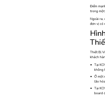
Điểm mạnh 
trong một 
Ngoài ra, 
đơn vị có 
Hình
Thiế
Thiết Bị V
khách hàng
Tại KC
không h
Ở một n
lão hóa
Tại KCN
board đ