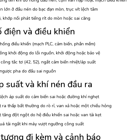
ông lên khí do hỏng đầu nén, cụm van nạp hoặc mạch điều khiển
n lớn ở đầu nén do bạc đạn mòn, trục vít lệch tâm
, khớp nối phát tiếng rít do mòn hoặc sai căng
 điện và điều khiển
thống điều khiển (mạch PLC, cảm biến, phần mềm)
ông khởi động do lỗi nguồn, khởi động hoặc bảo vệ
 công tắc tơ (42, 52), ngắt cảm biến nhiệt/áp suất
 ngược pha do đấu sai nguồn
p suất và khí nén đầu ra
ệch áp suất do cảm biến sai hoặc đường khí nghẹt
 ra thấp bất thường do rò rỉ, van xả hoặc một chiều hỏng
 tăng đột ngột do hệ điều khiển sai hoặc van tải kẹt
uá tải ngắt khi máy vượt ngưỡng công suất
 tượng đi kèm và cảnh báo