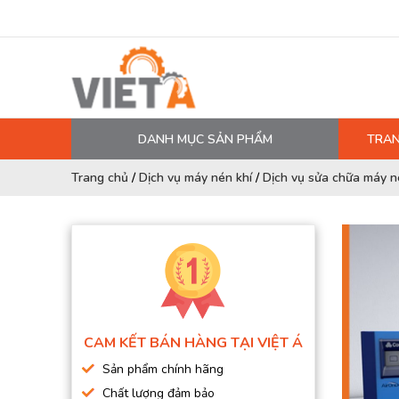
DANH MỤC SẢN PHẨM
TRAN
MÁY NÉN KHÍ
Trang chủ
/
Dịch vụ máy nén khí
/
Dịch vụ sửa chữa máy né
PHỤ TÙNG MÁY NÉN KHÍ
LỌC MÁY NÉN KHÍ
DẦU MÁY NÉN KHÍ
DÂY HƠI, ỐNG HƠI
MÁY SẤY KHÍ
CAM KẾT BÁN HÀNG TẠI VIỆT Á
BÌNH CHỨA KHÍ NÉN
Sản phẩm chính hãng
BƠM MÀNG KHÍ NÉN
Chất lượng đảm bảo