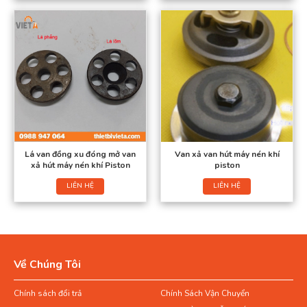
Lá van đồng xu đóng mở van
Van xả van hút máy nén khí
xả hút máy nén khí Piston
piston
LIÊN HỆ
LIÊN HỆ
Về Chúng Tôi
Chính sách đổi trả
Chính Sách Vận Chuyển