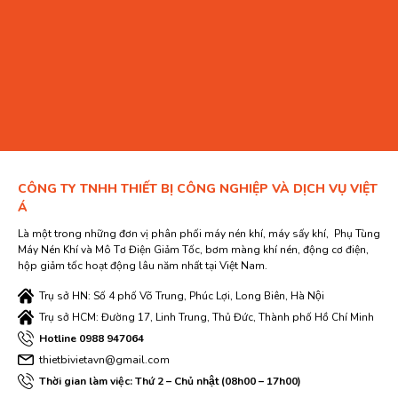
CÔNG TY TNHH THIẾT BỊ CÔNG NGHIỆP VÀ DỊCH VỤ VIỆT
Á
Là một trong những đơn vị phân phối máy nén khí, máy sấy khí, Phụ Tùng
Máy Nén Khí và Mô Tơ Điện Giảm Tốc, bơm màng khí nén, động cơ điện,
hộp giảm tốc hoạt động lâu năm nhất tại Việt Nam.
Trụ sở HN: Số 4 phố Võ Trung, Phúc Lợi, Long Biên, Hà Nội
Trụ sở HCM: Đường 17, Linh Trung, Thủ Đức, Thành phố Hồ Chí Minh
Hotline 0988 947064
thietbivietavn@gmail.com
Thời gian làm việc: Thứ 2 – Chủ nhật (08h00 – 17h00)