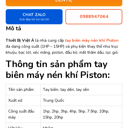
CHAT ZALO
0988947064
Giải đáp hỗ trợ tức thì
Mô tả
Thiết Bị Việt Á
là nhà cung cấp
tay biên máy nén khí Piston
đa dạng công suất (1HP – 15HP) và phụ kiện thay thế như trục
khuỷu, bạc lót, xéc măng, piston, đầu bò, mắt thăm dầu, lọc gió.
Thông tin sản phẩm tay
biên máy nén khí Piston:
Tên sản phẩm:
Tay biên, tay dên, tay zên
Xuất xứ:
Trung Quốc
Công suất đầu
1hp, 2hp, 3hp, 4hp, 5hp, 7.5hp, 10hp,
máy
15hp, 20hp