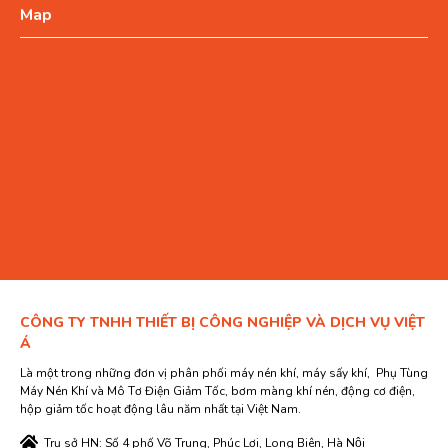
Map
CÔNG TY TNHH THIẾT BỊ CÔNG NGHIỆP VÀ DỊCH VỤ VIỆT
Á
Là một trong những đơn vị phân phối máy nén khí, máy sấy khí, Phụ Tùng
Máy Nén Khí và Mô Tơ Điện Giảm Tốc, bơm màng khí nén, động cơ điện,
hộp giảm tốc hoạt động lâu năm nhất tại Việt Nam.
Trụ sở HN: Số 4 phố Võ Trung, Phúc Lợi, Long Biên, Hà Nội