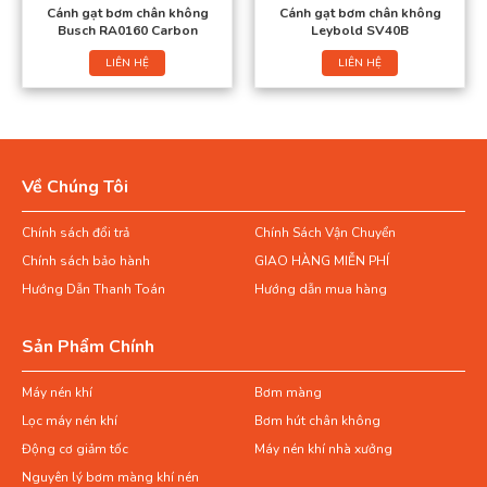
Cánh gạt bơm chân không
Cánh gạt bơm chân không
Busch RA0160 Carbon
Leybold SV40B
LIÊN HỆ
LIÊN HỆ
Về Chúng Tôi
Chính sách đổi trả
Chính Sách Vận Chuyển
Chính sách bảo hành
GIAO HÀNG MIỄN PHÍ
Hướng Dẫn Thanh Toán
Hướng dẫn mua hàng
Sản Phẩm Chính
Máy nén khí
Bơm màng
Lọc máy nén khí
Bơm hút chân không
Động cơ giảm tốc
Máy nén khí nhà xưởng
Nguyên lý bơm màng khí nén