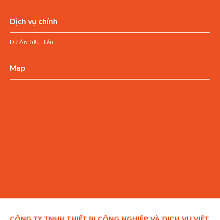
Dịch vụ chính
Dự Án Tiêu Biểu
Map
CÔNG TY TNHH THIẾT BỊ CÔNG NGHIỆP VÀ DỊCH VỤ VIỆT