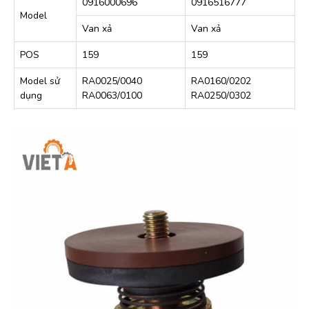
0916000696
0916516777
Model
Van xả
Van xả
POS
159
159
Model sử
RA0025/0040
RA0160/0202
dụng
RA0063/0100
RA0250/0302