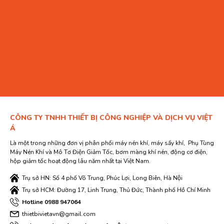
CÔNG TY TNHH THIẾT BỊ CÔNG NGHIỆP VÀ DỊCH VỤ VIỆT
Á
Là một trong những đơn vị phân phối máy nén khí, máy sấy khí, Phụ Tùng
Máy Nén Khí và Mô Tơ Điện Giảm Tốc, bơm màng khí nén, động cơ điện,
hộp giảm tốc hoạt động lâu năm nhất tại Việt Nam.
Trụ sở HN: Số 4 phố Võ Trung, Phúc Lợi, Long Biên, Hà Nội
Trụ sở HCM: Đường 17, Linh Trung, Thủ Đức, Thành phố Hồ Chí Minh
Hotline 0988 947064
thietbivietavn@gmail.com