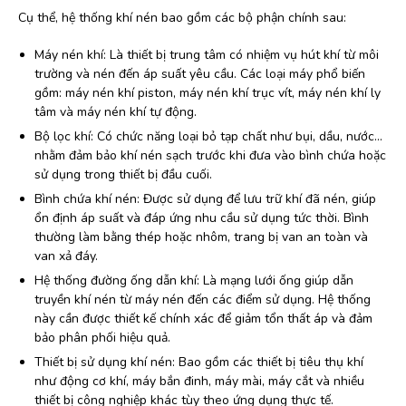
Cụ thể, hệ thống khí nén bao gồm các bộ phận chính sau:
Máy nén khí: Là thiết bị trung tâm có nhiệm vụ hút khí từ môi
trường và nén đến áp suất yêu cầu. Các loại máy phổ biến
gồm: máy nén khí piston, máy nén khí trục vít, máy nén khí ly
tâm và máy nén khí tự động.
Bộ lọc khí: Có chức năng loại bỏ tạp chất như bụi, dầu, nước…
nhằm đảm bảo khí nén sạch trước khi đưa vào bình chứa hoặc
sử dụng trong thiết bị đầu cuối.
Bình chứa khí nén: Được sử dụng để lưu trữ khí đã nén, giúp
ổn định áp suất và đáp ứng nhu cầu sử dụng tức thời. Bình
thường làm bằng thép hoặc nhôm, trang bị van an toàn và
van xả đáy.
Hệ thống đường ống dẫn khí: Là mạng lưới ống giúp dẫn
truyền khí nén từ máy nén đến các điểm sử dụng. Hệ thống
này cần được thiết kế chính xác để giảm tổn thất áp và đảm
bảo phân phối hiệu quả.
Thiết bị sử dụng khí nén: Bao gồm các thiết bị tiêu thụ khí
như động cơ khí, máy bắn đinh, máy mài, máy cắt và nhiều
thiết bị công nghiệp khác tùy theo ứng dụng thực tế.