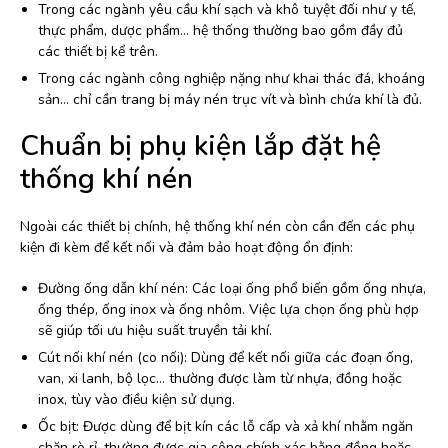
Trong các ngành yêu cầu khí sạch và khô tuyệt đối như y tế,
thực phẩm, dược phẩm… hệ thống thường bao gồm đầy đủ
các thiết bị kể trên.
Trong các ngành công nghiệp nặng như khai thác đá, khoáng
sản… chỉ cần trang bị máy nén trục vít và bình chứa khí là đủ.
Chuẩn bị phụ kiện lắp đặt hệ
thống khí nén
Ngoài các thiết bị chính, hệ thống khí nén còn cần đến các phụ
kiện đi kèm để kết nối và đảm bảo hoạt động ổn định:
Đường ống dẫn khí nén: Các loại ống phổ biến gồm ống nhựa,
ống thép, ống inox và ống nhôm. Việc lựa chọn ống phù hợp
sẽ giúp tối ưu hiệu suất truyền tải khí.
Cút nối khí nén (co nối): Dùng để kết nối giữa các đoạn ống,
van, xi lanh, bộ lọc… thường được làm từ nhựa, đồng hoặc
inox, tùy vào điều kiện sử dụng.
Ốc bịt: Được dùng để bịt kín các lỗ cấp và xả khí nhằm ngăn
chặn rò rỉ, thường được gia công chính xác bằng đồng hoặc