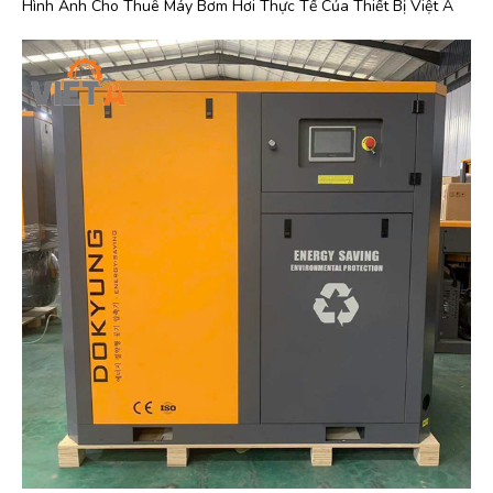
Hình Ảnh Cho Thuê Máy Bơm Hơi Thực Tế Của Thiết Bị Việt Á