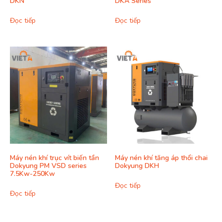
DKN
DKA Series
Đọc tiếp
Đọc tiếp
Máy nén khí trục vít biến tần
Máy nén khí tăng áp thổi chai
Dokyung PM VSD series
Dokyung DKH
7.5Kw-250Kw
Đọc tiếp
Đọc tiếp