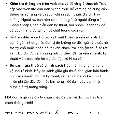
Kiểm tra thông tin trên website và đánh giá thực tế:
Truy
cập vào website của đơn vị cho thuê để xem họ có cung cấp
thông tin rõ ràng về thiết bị, chính sách thuê, địa chỉ hay
không. Ngoài ra, bạn nên xem đánh giá từ người dùng trên
Google Maps, các diễn đàn kỹ thuật, hội nhóm Facebook để
có góc nhìn thực tế hơn về chất lượng dịch vụ.
Ưu tiên đơn vị có hỗ trợ kỹ thuật hoặc tư vấn nhanh:
Dù
bạn ở gần, nhưng nếu đơn vị đó không có đội ngũ kỹ thuật hỗ
trợ tại chỗ hoặc phản hồi tư vấn chậm, trải nghiệm thuê sẽ rất
kém. Do đó, ưu tiên những nơi có
tổng đài tư vấn nhanh
, kỹ
thuật viên trực tiếp hỗ trợ lắp đặt, xử lý sự cố.
So sánh giá thuê và chính sách hậu mãi:
Không nên chọn
vội nơi rẻ nhất. Hãy so sánh giữa giá thuê, thời gian bảo hành,
phí vận chuyển, hỗ trợ kỹ thuật, và các ưu đãi đi kèm như
miễn phí lắp đặt, đổi máy khi hỏng… để đảm bảo bạn nhận
được giá trị tương xứng.
Một đơn vị gần về địa lý chưa chắc đã gần về dịch vụ hãy lựa
chọn thông minh!