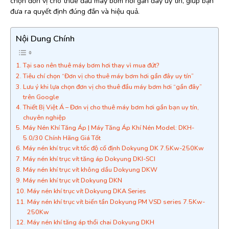
chọn đơn vị cho thuê đầu máy bơm hơi gần đây uy tín, giúp bạn
đưa ra quyết định đúng đắn và hiệu quả.
Nội Dung Chính
Tại sao nên thuê máy bơm hơi thay vì mua đứt?
Tiêu chí chọn “Đơn vị cho thuê máy bơm hơi gần đây uy tín”
Lưu ý khi lựa chọn đơn vị cho thuê đầu máy bơm hơi “gần đây”
trên Google
Thiết Bị Việt Á – Đơn vị cho thuê máy bơm hơi gần bạn uy tín,
chuyên nghiệp
Máy Nén Khí Tăng Áp | Máy Tăng Áp Khí Nén Model: DKH-
5.0/30 Chính Hãng Giá Tốt
Máy nén khí trục vít tốc độ cố định Dokyung DK 7.5Kw-250Kw
Máy nén khí trục vít tăng áp Dokyung DKI-SCI
Máy nén khí trục vít không dầu Dokyung DKW
Máy nén khí trục vít Dokyung DKN
Máy nén khí trục vít Dokyung DKA Series
Máy nén khí trục vít biến tần Dokyung PM VSD series 7.5Kw-
250Kw
Máy nén khí tăng áp thổi chai Dokyung DKH