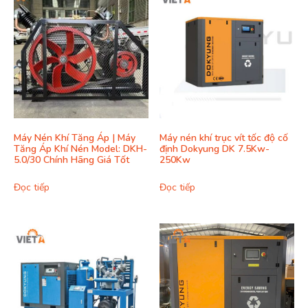
Máy Nén Khí Tăng Áp | Máy
Máy nén khí trục vít tốc độ cố
Tăng Áp Khí Nén Model: DKH-
định Dokyung DK 7.5Kw-
5.0/30 Chính Hãng Giá Tốt
250Kw
Đọc tiếp
Đọc tiếp