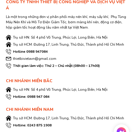
CÔNG TY TNHH THIẾT BỊ CÔNG NGHIỆP VÀ DỊCH VỤ VIỆT
Á
Là một trong những đơn vị phân phối máy nén khí, máy sấy khí, Phụ Tùng
Máy Nén Khí và Mô Tơ Điện Giảm Tốc, bơm màng khí nén, động cơ điện,
hộp giảm tốc hoạt động lâu năm nhất tại Việt Nam.
Trụ sở HN: Số 4 phố Võ Trung, Phúc Lợi, Long Biên, Hà Nội
Trụ sở HCM: Đường 17, Linh Trung, Thủ Đức, Thành phố Hồ Chí Minh
Hotline 0988 947064
thietbivietavn@gmail.com
Thời gian làm việc: Thứ 2 – Chủ nhật (08h00 – 17h00)
CHI NHÁNH MIỀN BĂC
Trụ sở HN: Số 4 phố Võ Trung, Phúc Lợi, Long Biên, Hà Nội
Hotline: 0988 947 064
CHI NHÁNH MIỀN NAM
Trụ sở HCM: Đường 17, Linh Trung, Thủ Đức, Thành phố Hồ Chí Minh
Hotline: 0243 875 1908