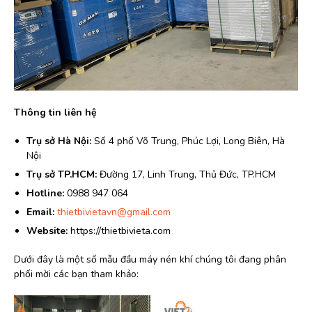
Thông tin liên hệ
Trụ sở Hà Nội:
Số 4 phố Võ Trung, Phúc Lợi, Long Biên, Hà
Nội
Trụ sở TP.HCM:
Đường 17, Linh Trung, Thủ Đức, TP.HCM
Hotline:
0988 947 064
Email:
thietbivietavn@gmail.com
Website:
https://thietbivieta.com
Dưới đây là một số mẫu đầu máy nén khí chúng tôi đang phân
phối mời các bạn tham khảo: