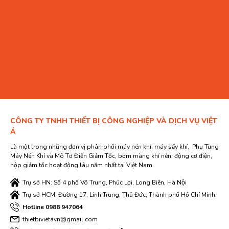
CÔNG TY TNHH THIẾT BỊ CÔNG NGHIỆP VÀ DỊCH VỤ VIỆT
Á
Là một trong những đơn vị phân phối máy nén khí, máy sấy khí, Phụ Tùng
Máy Nén Khí và Mô Tơ Điện Giảm Tốc, bơm màng khí nén, động cơ điện,
hộp giảm tốc hoạt động lâu năm nhất tại Việt Nam.
Trụ sở HN: Số 4 phố Võ Trung, Phúc Lợi, Long Biên, Hà Nội
Trụ sở HCM: Đường 17, Linh Trung, Thủ Đức, Thành phố Hồ Chí Minh
Hotline 0988 947064
thietbivietavn@gmail.com