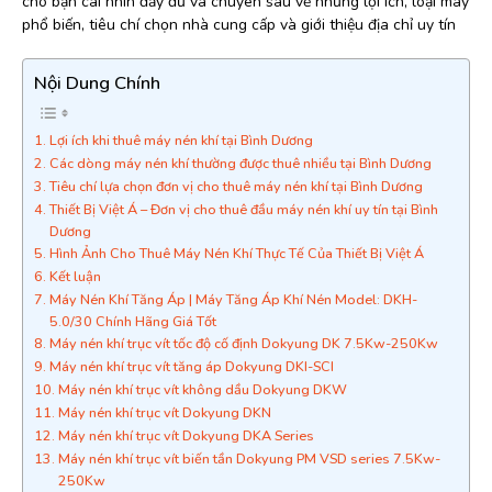
cho bạn cái nhìn đầy đủ và chuyên sâu về những lợi ích, loại máy
phổ biến, tiêu chí chọn nhà cung cấp và giới thiệu địa chỉ uy tín
Nội Dung Chính
Lợi ích khi thuê máy nén khí tại Bình Dương
Các dòng máy nén khí thường được thuê nhiều tại Bình Dương
Tiêu chí lựa chọn đơn vị cho thuê máy nén khí tại Bình Dương
Thiết Bị Việt Á – Đơn vị cho thuê đầu máy nén khí uy tín tại Bình
Dương
Hình Ảnh Cho Thuê Máy Nén Khí Thực Tế Của Thiết Bị Việt Á
Kết luận
Máy Nén Khí Tăng Áp | Máy Tăng Áp Khí Nén Model: DKH-
5.0/30 Chính Hãng Giá Tốt
Máy nén khí trục vít tốc độ cố định Dokyung DK 7.5Kw-250Kw
Máy nén khí trục vít tăng áp Dokyung DKI-SCI
Máy nén khí trục vít không dầu Dokyung DKW
Máy nén khí trục vít Dokyung DKN
Máy nén khí trục vít Dokyung DKA Series
Máy nén khí trục vít biến tần Dokyung PM VSD series 7.5Kw-
250Kw