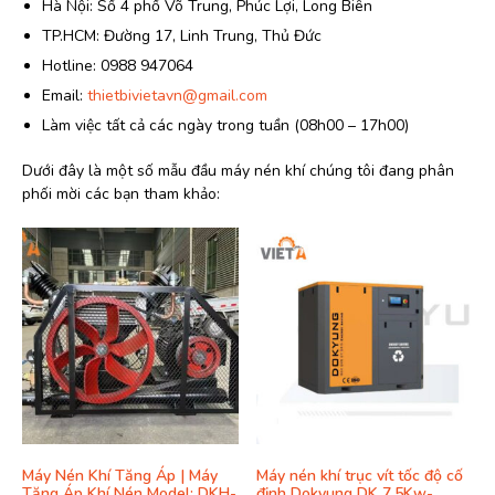
Hà Nội: Số 4 phố Võ Trung, Phúc Lợi, Long Biên
TP.HCM: Đường 17, Linh Trung, Thủ Đức
Hotline: 0988 947064
Email:
thietbivietavn@gmail.com
Làm việc tất cả các ngày trong tuần (08h00 – 17h00)
Dưới đây là một số mẫu đầu máy nén khí chúng tôi đang phân
phối mời các bạn tham khảo:
Máy Nén Khí Tăng Áp | Máy
Máy nén khí trục vít tốc độ cố
Tăng Áp Khí Nén Model: DKH-
định Dokyung DK 7.5Kw-