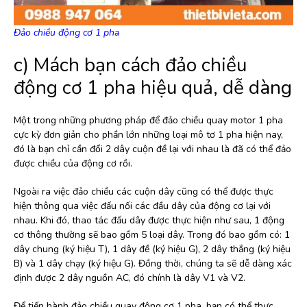
Đảo chiều động cơ 1 pha
c) Mách bạn cách đảo chiều
động cơ 1 pha hiệu quả, dễ dàng
Một trong những phương pháp để đảo chiều quay motor 1 pha
cực kỳ đơn giản cho phần lớn những loại mô tơ 1 pha hiện nay,
đó là bạn chỉ cần đổi 2 dây cuộn đề lại với nhau là đã có thể đảo
được chiều của động cơ rồi.
Ngoài ra việc đảo chiều các cuộn dây cũng có thể được thực
hiện thông qua việc đấu nối các đầu dây của động cơ lại với
nhau. Khi đó, thao tác đấu dây được thực hiện như sau, 1 động
cơ thông thường sẽ bao gồm 5 loại dây. Trong đó bao gồm có: 1
dây chung (ký hiệu T), 1 dây đề (ký hiệu G), 2 dây thắng (ký hiệu
B) và 1 dây chạy (ký hiệu G). Đồng thời, chúng ta sẽ dễ dàng xác
định được 2 dây nguồn AC, đó chính là dây V1 và V2.
Để tiến hành đảo chiều quay động cơ 1 pha, bạn có thể thực