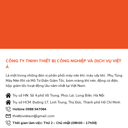
CÔNG TY TNHH THIẾT BỊ CÔNG NGHIỆP VÀ DỊCH VỤ VIỆT
Á
Là một trong những đơn vị phân phối máy nén khí, máy sấy khí, Phụ Tùng
Máy Nén Khí và Mô Tơ Điện Giảm Tốc, bơm màng khí nén, động cơ điện,
hộp giảm tốc hoạt động lâu năm nhất tại Việt Nam.
Trụ sở HN: Số 4 phố Võ Trung, Phúc Lợi, Long Biên, Hà Nội
Trụ sở HCM: Đường 17, Linh Trung, Thủ Đức, Thành phố Hồ Chí Minh
Hotline 0988 947064
thietbivietavn@gmail.com
Thời gian làm việc: Thứ 2 – Chủ nhật (08h00 – 17h00)