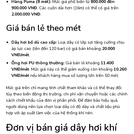
Hàng Puma (8 mét):
Mức giá phổ biến từ
800.000 đến
900.000 VNĐ
. Các cuộn dài hơn (16m) có thể có giá trên
2.000.000 VNĐ
.
Giá bán lẻ theo mét
Dây hơi bố dù cao cấp:
Loại dây có lớp sợi tăng cường chịu
áp lực cao (lên đến 120 bar) có giá bán khoảng
20.000
VNĐ/mét
.
Ống hơi PU thông thường:
Giá bán lẻ khoảng
11.400
VNĐ/mét
. Mức giá này có thể giảm xuống còn khoảng
10.260
VNĐ/mét
nếu khách hàng mua số lượng lớn trên 50 mét.
Mức giá trên chỉ mang tính chất tham khảo và có thể thay đổi
tùy theo biến động thị trường, chi phí vận chuyển hoặc các chính
sách chiết khấu của đơn vị phân phối. Để đảm bảo hiệu quả,
người dùng nên lựa chọn loại dây có độ dày và chất liệu phù
hợp với áp suất làm việc của hệ thống khí nén.
Đơn vị bán giá dây hơi khí