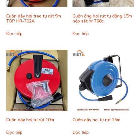
Cuộn dây hơi treo tự rút 9m
Cuộn ống hơi rút tự động 15m
TOP HR-702A
hộp sắt hr 708c
Đọc tiếp
Đọc tiếp
Cuộn dây hơi tự rút 10m
Cuộn dây hơi tự rút 15m
Đọc tiếp
Đọc tiếp