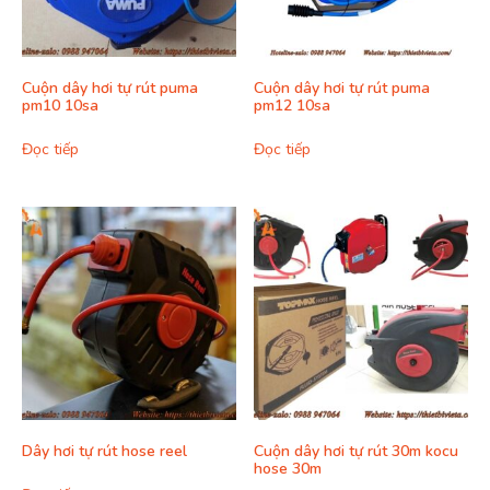
Cuộn dây hơi tự rút puma
Cuộn dây hơi tự rút puma
pm10 10sa
pm12 10sa
Đọc tiếp
Đọc tiếp
Dây hơi tự rút hose reel
Cuộn dây hơi tự rút 30m kocu
hose 30m