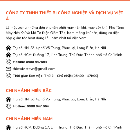
CÔNG TY TNHH THIẾT BỊ CÔNG NGHIỆP VÀ DỊCH VỤ VIỆT
Á
Là một trong những đơn vị phân phối máy nén khí, máy sấy khí, Phụ Tùng
Máy Nén Khí và Mô Tơ Điện Giảm Tốc, bơm màng khí nén, động cơ điện,
hộp giảm tốc hoạt động lâu năm nhất tại Việt Nam.
Trụ sở HN: Số 4 phố Võ Trung, Phúc Lợi, Long Biên, Hà Nội
Trụ sở HCM: Đường 17, Linh Trung, Thủ Đức, Thành phố Hồ Chí Minh
Hotline 0988 947064
thietbivietavn@gmail.com
Thời gian làm việc: Thứ 2 – Chủ nhật (08h00 – 17h00)
CHI NHÁNH MIỀN BĂC
Trụ sở HN: Số 4 phố Võ Trung, Phúc Lợi, Long Biên, Hà Nội
Hotline: 0988 947 064
CHI NHÁNH MIỀN NAM
Trụ sở HCM: Đường 17, Linh Trung, Thủ Đức, Thành phố Hồ Chí Minh