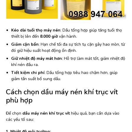
Kéo dài tuổi thọ máy nén
: Dầu tổng hợp giúp tăng tuổi thọ
thiết bị lên đến
8.000 giờ
vận hành.
Giảm cặn bẩn
: Hạn chế tối đa sự tích tụ cặn gây hao mòn, từ
đó giữ hiệu suất hoạt động ổn định.
Giữ nhiệt độ máy mát hơn
: Hỗ trợ làm mát tốt, giảm nhiệt độ
khí nén đầu ra.
Tiết kiệm chi phí
: Dầu tổng hợp tiêu hao chậm hơn, giúp
giảm tần suất bổ sung dầu.
Cách chọn dầu máy nén khí trục vít
phù hợp
Để chọn
dầu máy nén khí trục vít
hiệu quả, bạn cần dựa vào
các yếu tố sau:
1. Nhiệt độ môi trường: