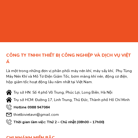
CÔNG TY TNHH THIẾT BỊ CÔNG NGHIỆP VÀ DỊCH VỤ VIỆT
Á
Là một trong những đơn vị phân phối máy nén khí, máy sấy khí, Phụ Tùng
Máy Nén Khí và Mô Tơ Điện Giảm Tốc, bơm màng khí nén, động cơ điện,
hộp giảm tốc hoạt động lâu năm nhất tại Việt Nam.
Trụ sở HN: Số 4 phố Võ Trung, Phúc Lợi, Long Biên, Hà Nội
Trụ sở HCM: Đường 17, Linh Trung, Thủ Đức, Thành phố Hồ Chí Minh
Hotline 0988 947064
thietbivietavn@gmail.com
Thời gian làm việc: Thứ 2 – Chủ nhật (08h00 – 17h00)
CHI NHÁNH MIỀN BĂC