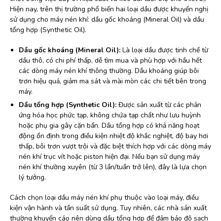
Hiện nay, trên thị trường phổ biến hai loại dầu được khuyến nghị
sử dụng cho máy nén khí: dầu gốc khoáng (Mineral Oil) và dầu
tổng hợp (Synthetic Oil).
Dầu gốc khoáng (Mineral Oil):
Là loại dầu được tinh chế từ
dầu thô, có chi phí thấp, dễ tìm mua và phù hợp với hầu hết
các dòng máy nén khí thông thường. Dầu khoáng giúp bôi
trơn hiệu quả, giảm ma sát và mài mòn các chi tiết bên trong
máy.
Dầu tổng hợp (Synthetic Oil):
Được sản xuất từ các phản
ứng hóa học phức tạp, không chứa tạp chất như lưu huỳnh
hoặc phụ gia gây cặn bẩn. Dầu tổng hợp có khả năng hoạt
động ổn định trong điều kiện nhiệt độ khắc nghiệt, độ bay hơi
thấp, bôi trơn vượt trội và đặc biệt thích hợp với các dòng máy
nén khí trục vít hoặc piston hiện đại. Nếu bạn sử dụng máy
nén khí thường xuyên (từ 3 lần/tuần trở lên), đây là lựa chọn
lý tưởng.
Cách chọn loại dầu máy nén khí phụ thuộc vào loại máy, điều
kiện vận hành và tần suất sử dụng. Tuy nhiên, các nhà sản xuất
thường khuyến cáo nên dùng dầu tổng hợp để đảm bảo độ sạch