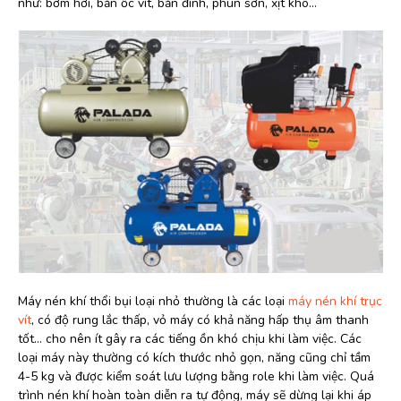
như: bơm hơi, bắn ốc vít, bắn đinh, phun sơn, xịt khô…
Máy nén khí thổi bụi loại nhỏ thường là các loại
máy nén khí trục
vít
, có độ rung lắc thấp, vỏ máy có khả năng hấp thụ âm thanh
tốt… cho nên ít gây ra các tiếng ồn khó chịu khi làm việc. Các
loại máy này thường có kích thước nhỏ gọn, năng cũng chỉ tầm
4-5 kg và được kiểm soát lưu lượng bằng role khi làm việc. Quá
trình nén khí hoàn toàn diễn ra tự động, máy sẽ dừng lại khi áp