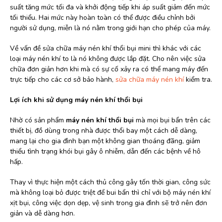
suất tăng mức tối đa và khởi động tiếp khi áp suất giảm đến mức
tối thiểu. Hai mức này hoàn toàn có thể được điều chỉnh bởi
người sử dụng, miễn là nó nằm trong giới hạn cho phép của máy.
Về vấn đề sửa chữa máy nén khí thổi bụi mini thì khác với các
loại máy nén khí to là nó không được lắp đặt. Cho nên việc sửa
chữa đơn giản hơn khi mà có sự cố xảy ra có thể mang máy đến
trực tiếp cho các cơ sở bảo hành,
sửa chữa máy nén khí
kiểm tra.
Lợi ích khi sử dụng máy nén khí thổi bụi
Nhờ có sản phẩm
máy nén khí thổi bụi
mà mọi bụi bẩn trên các
thiết bị, đồ dùng trong nhà được thổi bay một cách dễ dàng,
mang lại cho gia đình bạn một không gian thoáng đãng, giảm
thiểu tình trạng khói bụi gây ô nhiễm, dẫn đến các bệnh về hô
hấp.
Thay vì thực hiện một cách thủ công gây tốn thời gian, công sức
mà không loại bỏ được triệt để bui bẩn thì chỉ với bộ máy nén khí
xịt bụi, công việc dọn dẹp, vệ sinh trong gia đình sẽ trở nên đơn
giản và dễ dàng hơn.