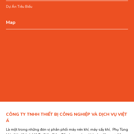
Dự Án Tiêu Biểu
Map
CÔNG TY TNHH THIẾT BỊ CÔNG NGHIỆP VÀ DỊCH VỤ VIỆT
Á
Là một trong những đơn vị phân phối máy nén khí, máy sấy khí, Phụ Tùng