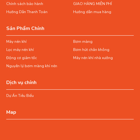
Chính sách bảo hành
GIAO HÀNG MIỄN PHÍ
Máy sấy khí Orion, sản phẩm chất lượng từ Nhật Bản, sở hữu
Hướng Dẫn Thanh Toán
Hướng dẫn mua hàng
nhiều ưu điểm vượt trội:
Sản Phẩm Chính
Tạp chất như dầu và nước trong khí nén được loại bỏ hiệu quả
và thải ra ngoài qua van xả tự động.
Máy nén khí
Bơm màng
Công nghệ sấy tiên tiến giúp tiết kiệm chi phí vận hành, dễ sử
Lọc máy nén khí
Bơm hút chân không
dụng, bảo trì thuận tiện và đảm bảo hiệu suất ổn định.
Động cơ giảm tốc
Máy nén khí nhà xưởng
Khi điểm sương giảm xuống 2–6°C, hơi nước trong khí nén ngưng
Nguyên lý bơm màng khí nén
tụ, mang lại hiệu quả làm khô tối ưu.
Khí nén sau khi được làm sạch và làm lạnh sẽ đi qua bộ trao đổi
Dịch vụ chính
nhiệt, tăng nhiệt độ lên khoảng 6–8°C trước khi đưa vào sử
dụng.
Dự Án Tiêu Biểu
Map