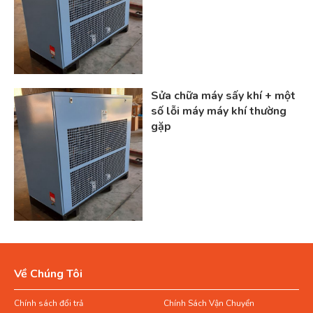
hút ẩm theo định kỳ.
Sửa chữa máy sấy khí + một
số lỗi máy máy khí thường
gặp
Các thương hiệu máy sấy khí
nén
Về Chúng Tôi
Máy sấy khí Orion
Chính sách đổi trả
Chính Sách Vận Chuyển