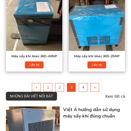
Máy sấy khí kiểu hấp thụ
Máy sấy khí kiểu hấp thụ (còn gọi là máy sấy khí hạt hút ẩm)
hoạt động dựa trên nguyên lý hấp thụ hơi ẩm bằng các hạt hút
ẩm, thường là hạt aluminum.
Thiết bị này được cấu tạo với hai bình chứa hạt hút ẩm hoạt
động luân phiên: trong khi một bình thực hiện nhiệm vụ hấp thụ
hơi nước trong khí nén, thì bình còn lại sẽ trải qua quá trình tái
Máy sấy khí Jmec JRD-40NP
Máy sấy khí Jmec JRD-25NP
sinh – xả bỏ lượng hơi nước đã hấp thụ để phục hồi khả năng hút
Liên hệ
Liên hệ
ẩm cho chu kỳ kế tiếp.
Ưu điểm:
Khả năng tách nước cao, phù hợp với yêu cầu khí nén khô
«
1
2
3
4
»
sâu.
Xem tất cả
NHỮNG BÀI VIẾT NỔI BẬT
Hiệu suất làm việc cao, có thể đạt tới 99%.
Việt Á hướng dẫn sử dụng
Nhược điểm:
máy sấy khí đúng chuẩn
Chi phí đầu tư ban đầu lớn.
Chi phí vận hành và bảo trì cao, đặc biệt là việc thay thế hạt