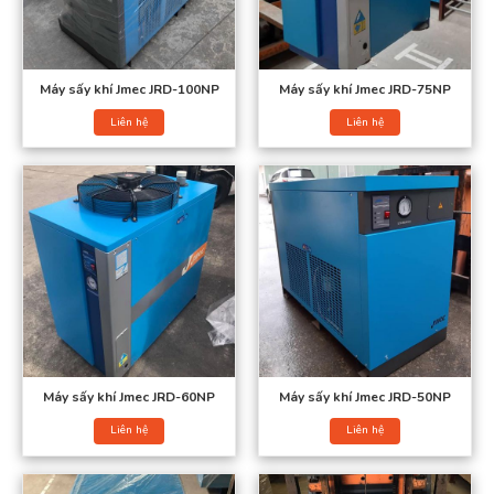
Chi phí đầu tư thấp
Hoạt động ổn định, dễ vận hành
Chi phí bảo trì và thay thế linh kiện thấp
Máy sấy khí Jmec JRD-100NP
Máy sấy khí Jmec JRD-75NP
Liên hệ
Liên hệ
Nhược điểm:
Hiệu suất tách nước khoảng 90–95%, chưa hoàn toàn triệt để.
Máy sấy khí Jmec JRD-60NP
Máy sấy khí Jmec JRD-50NP
Liên hệ
Liên hệ