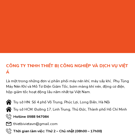
Máy sấy khí Jmec
Máy sấy khí Jmec, thương hiệu uy tín từ Đài Loan, được yêu thích
CÔNG TY TNHH THIẾT BỊ CÔNG NGHIỆP VÀ DỊCH VỤ VIỆT
tại Việt Nam nhờ chất lượng ổn định kết hợp giá cả phải chăng.
Á
Sản phẩm không chỉ nổi bật về hiệu suất mà còn được đánh giá
Là một trong những đơn vị phân phối máy nén khí, máy sấy khí, Phụ Tùng
cao với dịch vụ hậu mãi chu đáo, mang đến sự yên tâm cho
Máy Nén Khí và Mô Tơ Điện Giảm Tốc, bơm màng khí nén, động cơ điện,
người dùng.
hộp giảm tốc hoạt động lâu năm nhất tại Việt Nam.
Jmec cung cấp đa dạng dòng máy sấy khí, đáp ứng nhiều nhu
Trụ sở HN: Số 4 phố Võ Trung, Phúc Lợi, Long Biên, Hà Nội
cầu hệ thống khí nén:
Trụ sở HCM: Đường 17, Linh Trung, Thủ Đức, Thành phố Hồ Chí Minh
J2E-S Series: Lưu lượng 0.8–1.2 m³/phút
Hotline 0988 947064
thietbivietavn@gmail.com
J2E-I Series: Lưu lượng 1.6–16 m³/phút
Thời gian làm việc: Thứ 2 – Chủ nhật (08h00 – 17h00)
J2E-II Series: Lưu lượng 18–36 m³/phút