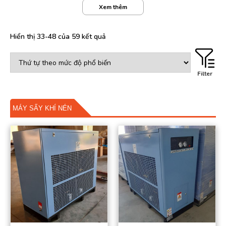
cạnh tranh. Đội ngũ kỹ thuật viên chuyên nghiệp của chúng tôi
Xem thêm
luôn sẵn sàng hỗ trợ, đảm bảo hệ thống khí nén hoạt động ổn
định, hiệu quả.
Hiển thị 33-48 của 59 kết quả
Filter
MÁY SẤY KHÍ NÉN
Máy sấy khí là gì?
Máy sấy khí, hay còn gọi là máy sấy khí nén, là thiết bị chuyên